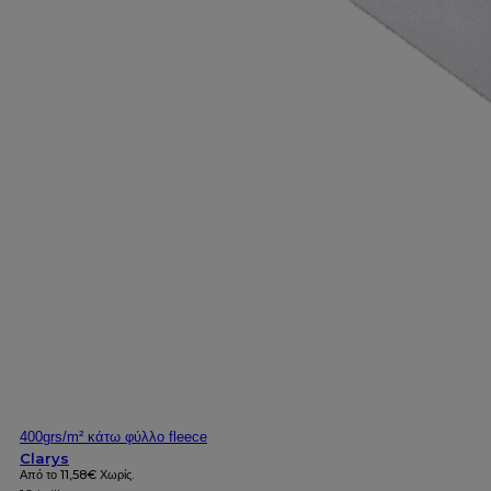
400grs/m² κάτω φύλλο fleece
Clarys
Από το
11,58
€
Χωρίς.