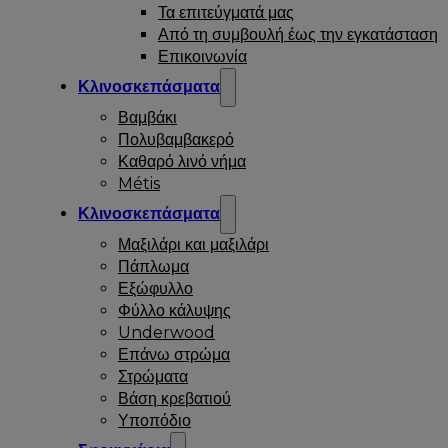
Τα επιτεύγματά μας
Από τη συμβουλή έως την εγκατάσταση
Επικοινωνία
Κλινοσκεπάσματα
Βαμβάκι
Πολυβαμβακερό
Καθαρό λινό νήμα
Métis
Κλινοσκεπάσματα
Μαξιλάρι και μαξιλάρι
Πάπλωμα
Εξώφυλλο
Φύλλο κάλυψης
Underwood
Επάνω στρώμα
Στρώματα
Βάση κρεβατιού
Υποπόδιο