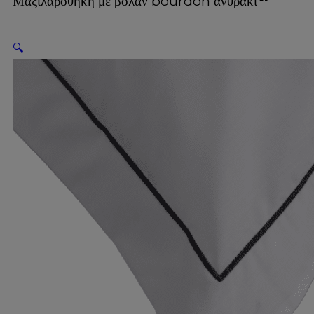
Μαξιλαροθήκη με βολάν bourdon ανθρακί
🔍