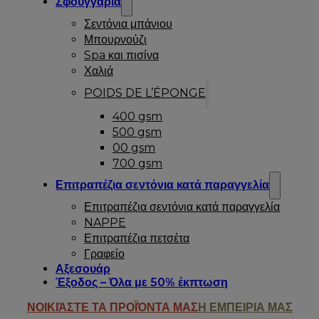
Σφουγγάρια
Σεντόνια μπάνιου
Μπουρνούζι
Spa και πισίνα
Χαλιά
POIDS DE L’ÉPONGE
400 gsm
500 gsm
00 gsm
700 gsm
Επιτραπέζια σεντόνια κατά παραγγελία
Επιτραπέζια σεντόνια κατά παραγγελία
NAPPE
Επιτραπέζια πετσέτα
Γραφείο
Αξεσουάρ
Έξοδος – Όλα με 50% έκπτωση
ΝΟΙΚΙΆΣΤΕ ΤΑ ΠΡΟΪΌΝΤΑ ΜΑΣ
Η ΕΜΠΕΙΡΙΑ ΜΑΣ