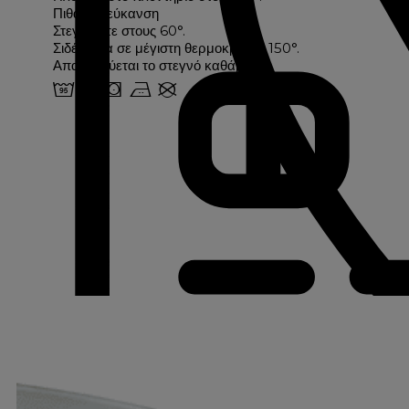
Πιθανή λεύκανση
Στεγνώστε στους 60°.
Σιδέρωμα σε μέγιστη θερμοκρασία 150°.
Απαγορεύεται το στεγνό καθάρισμα
2 u s b U