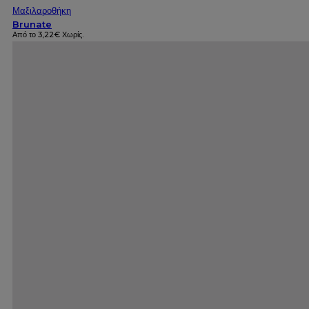
Μαξιλαροθήκη
Brunate
Από το
3,22
€
Χωρίς.