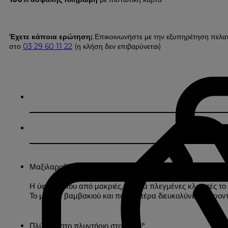
Έχετε κάποια ερώτηση;
Επικοινωνήστε με την εξυπηρέτηση πελα
στο
03 29 60 11 22
(η κλήση δεν επιβαρύνεται)
Μαξιλαροθήκη από πολυβαμβάκι περκάλι 180 κλωστών.
Η ύφανσή του από μακριές, σφιχτά πλεγμένες κλωστές το κ
Το μείγμα βαμβακιού και πολυεστέρα διευκολύνει τη φρον
Πλύσιμο στο πλυντήριο στους 95°.