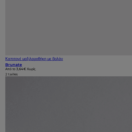
Καπιτονέ μαξιλαροθήκη με βολάν
Brunate
Από το
3,64
€
Χωρίς.
2 tailles