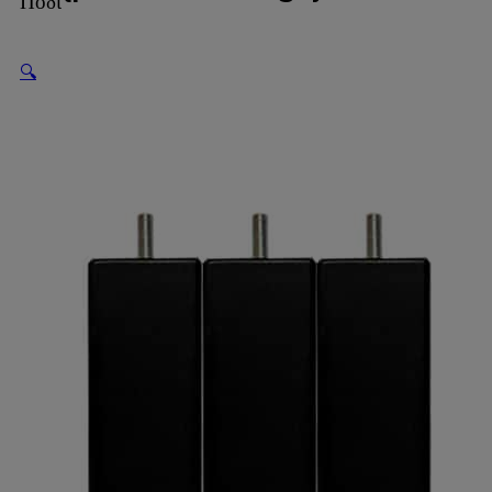
Πόδι
🔍