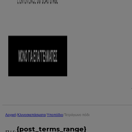
Αρχική
/
Κλινοσκεπάσματα
/
Υποπόδιο
/
Τετράγωνο πόδι
{post_terms_range}