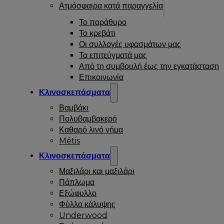
Ατμόσφαιρα κατά παραγγελία
Το παράθυρο
Το κρεβάτι
Οι συλλογές υφασμάτων μας
Τα επιτεύγματά μας
Από τη συμβουλή έως την εγκατάσταση
Επικοινωνία
Κλινοσκεπάσματα
Βαμβάκι
Πολυβαμβακερό
Καθαρό λινό νήμα
Métis
Κλινοσκεπάσματα
Μαξιλάρι και μαξιλάρι
Πάπλωμα
Εξώφυλλο
Φύλλο κάλυψης
Underwood