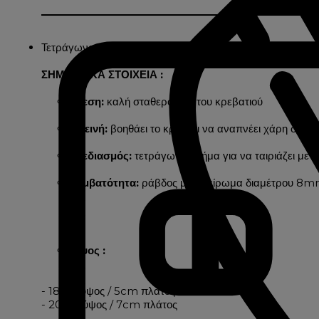
Τετράγωνο ξύλινο υποπόδιο
ΣΗΜΑΝΤΙΚΑ ΣΤΟΙΧΕΙΑ :
Άνεση:
καλή σταθερότητα του κρεβατιού
Υγιεινή:
βοηθάει το κρεβάτι να αναπνέει χάρη στο 
Σχεδιασμός:
τετράγωνο σχήμα για να ταιριάζει με
Συμβατότητα:
ράβδος με σπείρωμα διαμέτρου 8mm 
Ύψος :
- 18cm ύψος / 5cm πλάτος
- 20cm ύψος / 7cm πλάτος