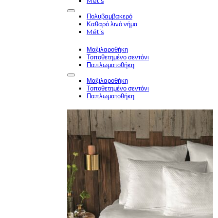
Métis
Πολυβαμβακερό
Καθαρό λινό νήμα
Métis
Μαξιλαροθήκη
Τοποθετημένο σεντόνι
Παπλωματοθήκη
Μαξιλαροθήκη
Τοποθετημένο σεντόνι
Παπλωματοθήκη