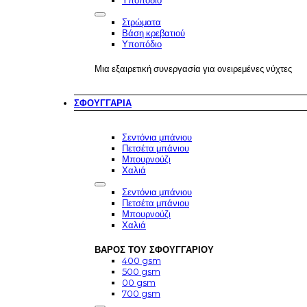
Υποπόδιο
Στρώματα
Βάση κρεβατιού
Υποπόδιο
Μια εξαιρετική συνεργασία για ονειρεμένες νύχτες
ΣΦΟΥΓΓΆΡΙΑ
Σεντόνια μπάνιου
Πετσέτα μπάνιου
Μπουρνούζι
Χαλιά
Σεντόνια μπάνιου
Πετσέτα μπάνιου
Μπουρνούζι
Χαλιά
ΒΆΡΟΣ ΤΟΥ ΣΦΟΥΓΓΑΡΙΟΎ
400 gsm
500 gsm
00 gsm
700 gsm