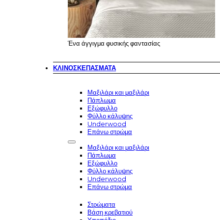
Ένα άγγιγμα φυσικής φαντασίας
ΚΛΙΝΟΣΚΕΠΆΣΜΑΤΑ
Μαξιλάρι και μαξιλάρι
Πάπλωμα
Εξώφυλλο
Φύλλο κάλυψης
Underwood
Επάνω στρώμα
Μαξιλάρι και μαξιλάρι
Πάπλωμα
Εξώφυλλο
Φύλλο κάλυψης
Underwood
Επάνω στρώμα
Στρώματα
Βάση κρεβατιού