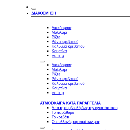
ΔΙΑΚΌΣΜΗΣΗ
Διακόσμηση
Μαξιλάρι
Ρίξτε
Ράγα κρεβατιού
Κάλυμμα κρεβατιού
Κουρτίνα
Veiling
Διακόσμηση
Μαξιλάρι
Ρίξτε
Ράγα κρεβατιού
Κάλυμμα κρεβατιού
Κουρτίνα
Veiling
ΑΤΜΌΣΦΑΙΡΑ ΚΑΤΆ ΠΑΡΑΓΓΕΛΊΑ
Από τη συμβουλή έως την εγκατάσταση
Το παράθυρο
Το κρεβάτι
Οι συλλογές υφασμάτων μας