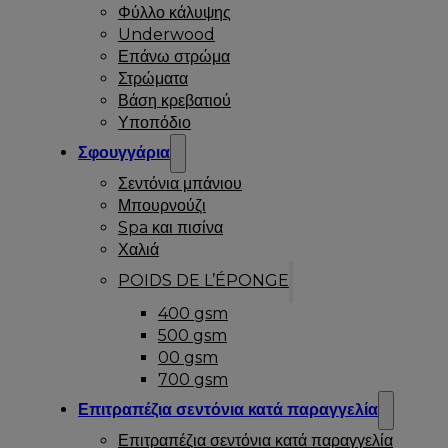
Φύλλο κάλυψης
Underwood
Επάνω στρώμα
Στρώματα
Βάση κρεβατιού
Υποπόδιο
Σφουγγάρια
Σεντόνια μπάνιου
Μπουρνούζι
Spa και πισίνα
Χαλιά
POIDS DE L’ÉPONGE
400 gsm
500 gsm
00 gsm
700 gsm
Επιτραπέζια σεντόνια κατά παραγγελία
Επιτραπέζια σεντόνια κατά παραγγελία