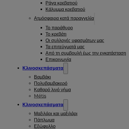
Ράγα κρεβατιού
Κάλυμμα κρεβατιού
Ατμόσφαιρα κατά παραγγελία
Το παράθυρο
Το κρεβάτι
Οι συλλογές υφασμάτων μας
Τα επιτεύγματά μας
Από τη συμβουλή έως την εγκατάσταση
Επικοινωνία
Κλινοσκεπάσματα
Βαμβάκι
Πολυβαμβακερό
Καθαρό λινό νήμα
Métis
Κλινοσκεπάσματα
Μαξιλάρι και μαξιλάρι
Πάπλωμα
Εξώφυλλο