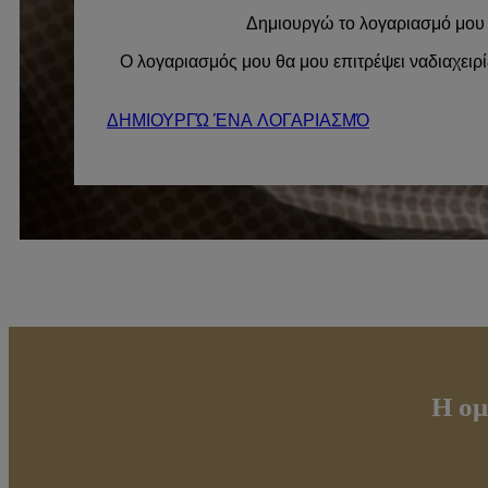
Δημιουργώ το λογαριασμό μου
Ο λογαριασμός μου θα μου επιτρέψει να
διαχειρ
ΔΗΜΙΟΥΡΓΏ ΈΝΑ ΛΟΓΑΡΙΑΣΜΌ
Η ομ