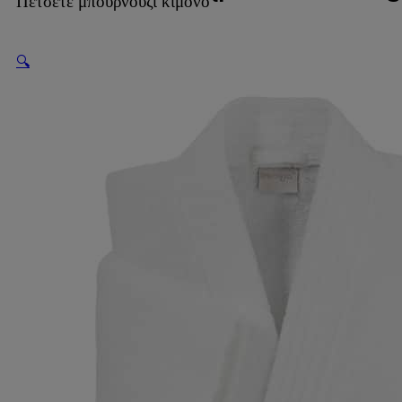
Πετσετέ μπουρνούζι κιμονό
🔍