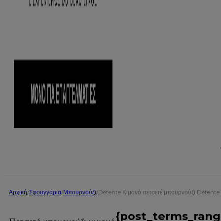
Αρχική
/
Σφουγγάρια
/
Μπουρνούζι
/
Détente Κιμονό πετσετέ μπουρνούζι Détente
{post_terms_rang