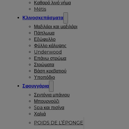
Καθαρό λινό νήμα
Métis
Κλινοσκεπάσματα
Μαξιλάρι και μαξιλάρι
Πάπλωμα
Εξώφυλλο
Φύλλο κάλυψης
Underwood
Επάνω στρώμα
Στρώματα
Βάση κρεβατιού
Υποπόδιο
Σφουγγάρια
Σεντόνια μπάνιου
Μπουρνούζι
Spa και πισίνα
Χαλιά
POIDS DE L’ÉPONGE