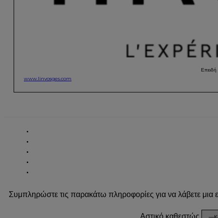
Επειδή 
www.linvosges.com
Συμπληρώστε τις παρακάτω πληροφορίες για να λάβετε μια
Αστικό καθεστώς