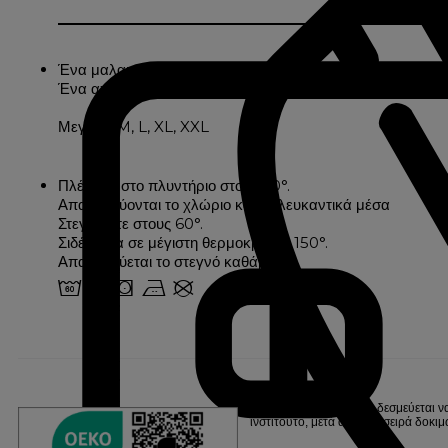
Ένα μαλακό, άνετο μπουρνούζι από 100% βαμβάκι. Διαθέτει
Ένα απαραίτητο αξεσουάρ για την παροχή επιπλέον άνεση
Μεγέθη: M, L, XL, XXL
Πλένεται στο πλυντήριο στους 60°.
Απαγορεύονται το χλώριο και τα λευκαντικά μέσα
Στεγνώστε στους 60°.
Σιδέρωμα σε μέγιστη θερμοκρασία 150°.
Απαγορεύεται το στεγνό καθάρισμα
4 o s b U
Η Linvosges Hôtellerie δεσμεύεται ν
ινστιτούτο, μετά από μια σειρά δο