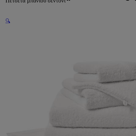
Πετσέτα μπάνιου σεντόνι
🔍