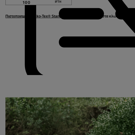
Πιστοποιημένο Oeko-Tex® Standard 100
– Εμπιστοσύνη στα κλωστοϋφαντου