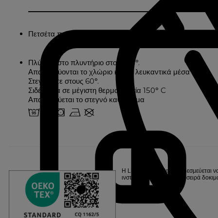
Πετσέτα πετσετέ 500 γραμμάρια με μονόκλωνες θηλιές. Μ
Πλύσιμο στο πλυντήριο στους 95°.
Απαγορεύονται το χλώριο και τα λευκαντικά μέσα
Στεγνώστε στους 60°.
Σιδέρωμα σε μέγιστη θερμοκρασία 150° C
Απαγορεύεται το στεγνό καθάρισμα
2 o s b U
Η Linvosges Hôtellerie δεσμεύεται ν
ινστιτούτο, μετά από μια σειρά δο