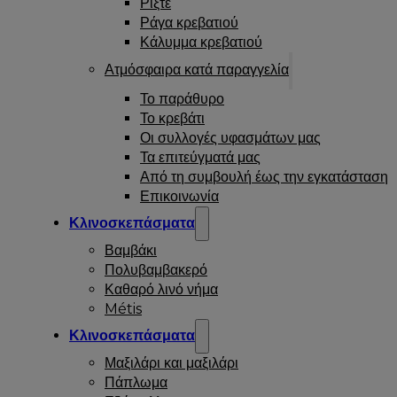
Ρίξτε
Ράγα κρεβατιού
Κάλυμμα κρεβατιού
Ατμόσφαιρα κατά παραγγελία
Το παράθυρο
Το κρεβάτι
Οι συλλογές υφασμάτων μας
Τα επιτεύγματά μας
Από τη συμβουλή έως την εγκατάσταση
Επικοινωνία
Κλινοσκεπάσματα
Βαμβάκι
Πολυβαμβακερό
Καθαρό λινό νήμα
Métis
Κλινοσκεπάσματα
Μαξιλάρι και μαξιλάρι
Πάπλωμα