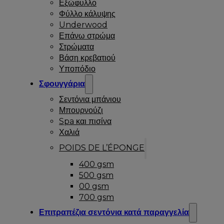
Εξώφυλλο
Φύλλο κάλυψης
Underwood
Επάνω στρώμα
Στρώματα
Βάση κρεβατιού
Υποπόδιο
Σφουγγάρια
Σεντόνια μπάνιου
Μπουρνούζι
Spa και πισίνα
Χαλιά
POIDS DE L’ÉPONGE
400 gsm
500 gsm
00 gsm
700 gsm
Επιτραπέζια σεντόνια κατά παραγγελία