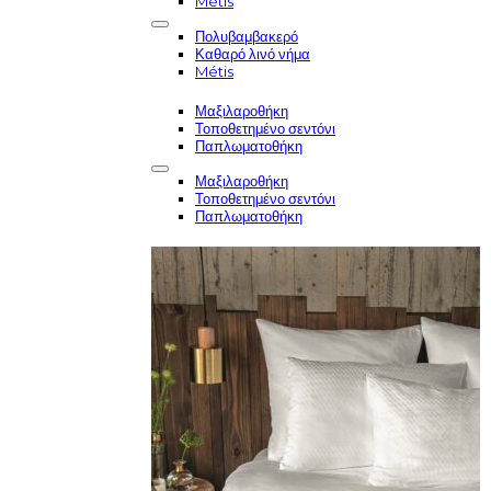
Métis
Πολυβαμβακερό
Καθαρό λινό νήμα
Métis
Μαξιλαροθήκη
Τοποθετημένο σεντόνι
Παπλωματοθήκη
Μαξιλαροθήκη
Τοποθετημένο σεντόνι
Παπλωματοθήκη