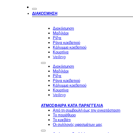
ΔΙΑΚΌΣΜΗΣΗ
Διακόσμηση
Μαξιλάρι
Ρίξτε
Ράγα κρεβατιού
Κάλυμμα κρεβατιού
Κουρτίνα
Veiling
Διακόσμηση
Μαξιλάρι
Ρίξτε
Ράγα κρεβατιού
Κάλυμμα κρεβατιού
Κουρτίνα
Veiling
ΑΤΜΌΣΦΑΙΡΑ ΚΑΤΆ ΠΑΡΑΓΓΕΛΊΑ
Από τη συμβουλή έως την εγκατάσταση
Το παράθυρο
Το κρεβάτι
Οι συλλογές υφασμάτων μας