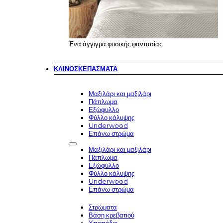
Ένα άγγιγμα φυσικής φαντασίας
ΚΛΙΝΟΣΚΕΠΆΣΜΑΤΑ
Μαξιλάρι και μαξιλάρι
Πάπλωμα
Εξώφυλλο
Φύλλο κάλυψης
Underwood
Επάνω στρώμα
Μαξιλάρι και μαξιλάρι
Πάπλωμα
Εξώφυλλο
Φύλλο κάλυψης
Underwood
Επάνω στρώμα
Στρώματα
Βάση κρεβατιού