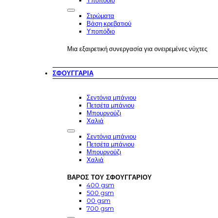
Υποπόδιο
Στρώματα
Βάση κρεβατιού
Υποπόδιο
Μια εξαιρετική συνεργασία για ονειρεμένες νύχτες
ΣΦΟΥΓΓΆΡΙΑ
Σεντόνια μπάνιου
Πετσέτα μπάνιου
Μπουρνούζι
Χαλιά
Σεντόνια μπάνιου
Πετσέτα μπάνιου
Μπουρνούζι
Χαλιά
ΒΆΡΟΣ ΤΟΥ ΣΦΟΥΓΓΑΡΙΟΎ
400 gsm
500 gsm
00 gsm
700 gsm