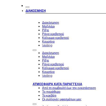
ΔΙΑΚΌΣΜΗΣΗ
Διακόσμηση
Μαξιλάρι
Ρίξτε
Ράγα κρεβατιού
Κάλυμμα κρεβατιού
Κουρτίνα
Veiling
Διακόσμηση
Μαξιλάρι
Ρίξτε
Ράγα κρεβατιού
Κάλυμμα κρεβατιού
Κουρτίνα
Veiling
ΑΤΜΌΣΦΑΙΡΑ ΚΑΤΆ ΠΑΡΑΓΓΕΛΊΑ
Από τη συμβουλή έως την εγκατάσταση
Το παράθυρο
Το κρεβάτι
Οι συλλογές υφασμάτων μας