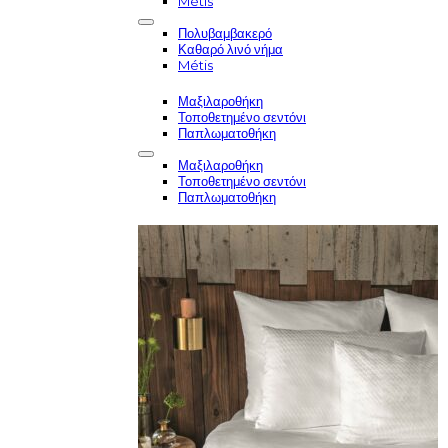
Métis
Πολυβαμβακερό
Καθαρό λινό νήμα
Métis
Μαξιλαροθήκη
Τοποθετημένο σεντόνι
Παπλωματοθήκη
Μαξιλαροθήκη
Τοποθετημένο σεντόνι
Παπλωματοθήκη