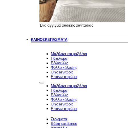
Ένα άγγιγμα φυσικής φαντασίας
ΚΛΙΝΟΣΚΕΠΆΣΜΑΤΑ
Μαξιλάρι και μαξιλάρι
Πάπλωμα
Εξώφυλλο
Φύλλο κάλυψης
Underwood
Επάνω στρώμα
Μαξιλάρι και μαξιλάρι
Πάπλωμα
Εξώφυλλο
Φύλλο κάλυψης
Underwood
Επάνω στρώμα
Στρώματα
Βάση κρεβατιού