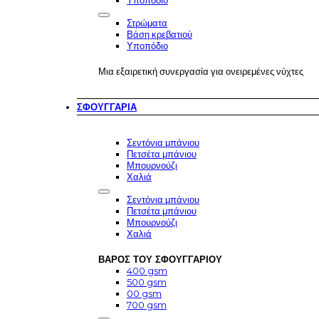
Υποπόδιο
Στρώματα
Βάση κρεβατιού
Υποπόδιο
Μια εξαιρετική συνεργασία για ονειρεμένες νύχτες
ΣΦΟΥΓΓΆΡΙΑ
Σεντόνια μπάνιου
Πετσέτα μπάνιου
Μπουρνούζι
Χαλιά
Σεντόνια μπάνιου
Πετσέτα μπάνιου
Μπουρνούζι
Χαλιά
ΒΆΡΟΣ ΤΟΥ ΣΦΟΥΓΓΑΡΙΟΎ
400 gsm
500 gsm
00 gsm
700 gsm