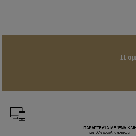
Η ομ
ΠΑΡΑΓΓΕΛΊΑ ΜΕ ΈΝΑ ΚΛΙ
και 100% ασφαλής πληρωμή