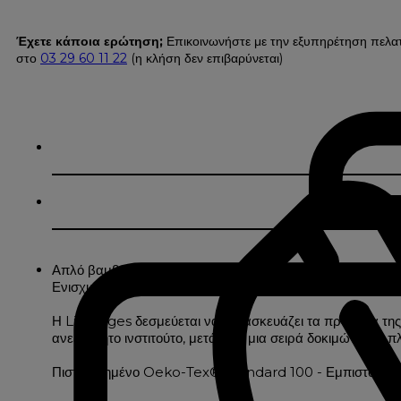
Έχετε κάποια ερώτηση;
Επικοινωνήστε με την εξυπηρέτηση πελα
στο
03 29 60 11 22
(η κλήση δεν επιβαρύνεται)
Απλό βαμβακερό χαλάκι μπάνιου με μονόγραμμα στο κέντρο
Ενισχυμένο διπλά ραμμένο τελείωμα σε όλο το μήκος για ν
Η Linvosges δεσμεύεται να κατασκευάζει τα προϊόντα της
ανεξάρτητο ινστιτούτο, μετά από μια σειρά δοκιμών που
Πιστοποιημένο Oeko-Tex® Standard 100 - Εμπιστοσύνη