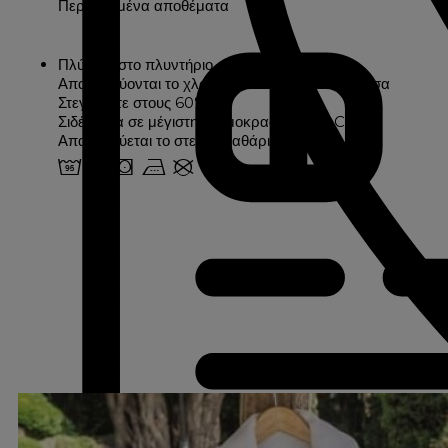
Περιορισμένα αποθέματα
Πλύσιμο στο πλυντήριο στους 95°.
Απαγορεύονται το χλώριο και τα λευκαντικά μέσα
Στεγνώστε στους 60°.
Σιδέρωμα σε μέγιστη θερμοκρασία 200° C
Απαγορεύεται το στεγνό καθάρισμα
2 o s v U