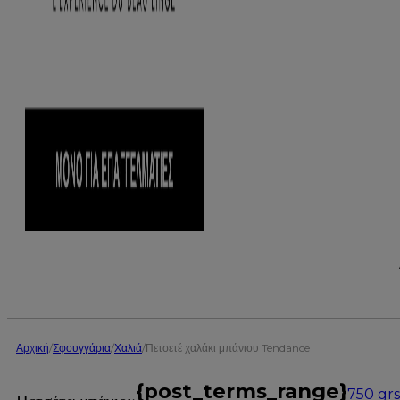
Αρχική
/
Σφουγγάρια
/
Χαλιά
/
Πετσετέ χαλάκι μπάνιου Tendance
{post_terms_range}
750 gr