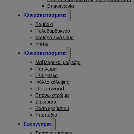
Επικοινωνία
Κλινοσκεπάσματα
Βαμβάκι
Πολυβαμβακερό
Καθαρό λινό νήμα
Métis
Κλινοσκεπάσματα
Μαξιλάρι και μαξιλάρι
Πάπλωμα
Εξώφυλλο
Φύλλο κάλυψης
Underwood
Επάνω στρώμα
Στρώματα
Βάση κρεβατιού
Υποπόδιο
Σφουγγάρια
Σεντόνια μπάνιου