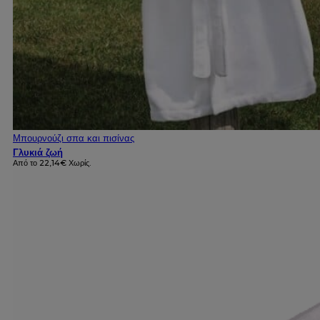
Μπουρνούζι σπα και πισίνας
Γλυκιά ζωή
Από το
22,14
€
Χωρίς.