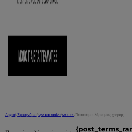
Αρχική
/
Σφουγγάρια
/
Spa και πισίνα
/
MULES
/
Πετσετέ μουλάρια μίας χρήσης
{post_terms_ra