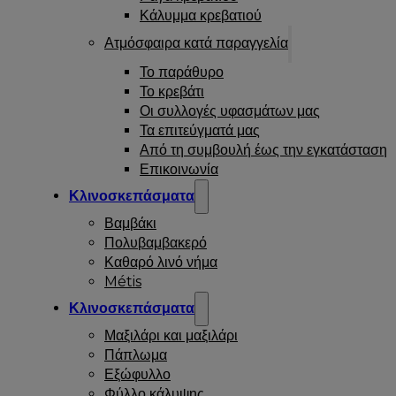
Κάλυμμα κρεβατιού
Ατμόσφαιρα κατά παραγγελία
Το παράθυρο
Το κρεβάτι
Οι συλλογές υφασμάτων μας
Τα επιτεύγματά μας
Από τη συμβουλή έως την εγκατάσταση
Επικοινωνία
Κλινοσκεπάσματα
Βαμβάκι
Πολυβαμβακερό
Καθαρό λινό νήμα
Métis
Κλινοσκεπάσματα
Μαξιλάρι και μαξιλάρι
Πάπλωμα
Εξώφυλλο
Φύλλο κάλυψης