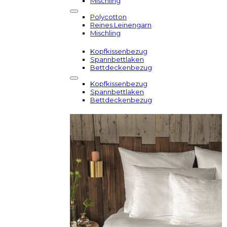
Mischling
Polycotton
Reines Leinengarn
Mischling
Kopfkissenbezug
Spannbettlaken
Bettdeckenbezug
Kopfkissenbezug
Spannbettlaken
Bettdeckenbezug