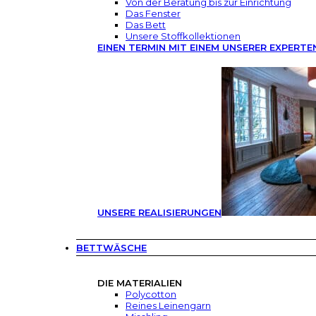
Von der Beratung bis zur Einrichtung
Das Fenster
Das Bett
Unsere Stoffkollektionen
EINEN TERMIN MIT EINEM UNSERER EXPERTE
UNSERE REALISIERUNGEN
BETTWÄSCHE
DIE MATERIALIEN
Polycotton
Reines Leinengarn