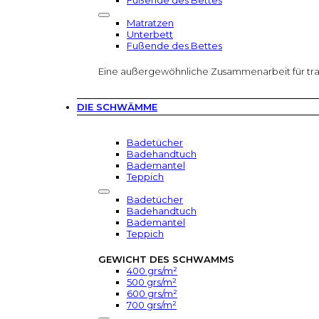
Fußende des Bettes
Matratzen
Unterbett
Fußende des Bettes
Eine außergewöhnliche Zusammenarbeit für tr
DIE SCHWÄMME
Badetücher
Badehandtuch
Bademantel
Teppich
Badetücher
Badehandtuch
Bademantel
Teppich
GEWICHT DES SCHWAMMS
400 grs/m²
500 grs/m²
600 grs/m²
700 grs/m²