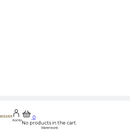
hwissen
0
Konto
No products in the cart.
Warenkorb