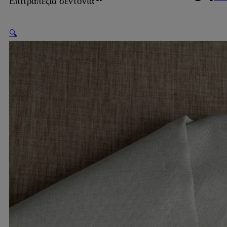
Επιτραπέζια σεντόνια
🔍