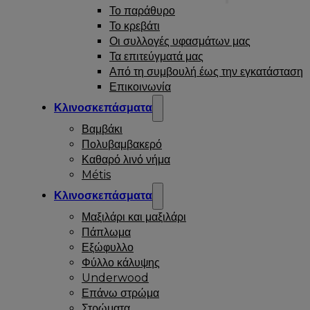
Το παράθυρο
Το κρεβάτι
Οι συλλογές υφασμάτων μας
Τα επιτεύγματά μας
Από τη συμβουλή έως την εγκατάσταση
Επικοινωνία
Κλινοσκεπάσματα
Βαμβάκι
Πολυβαμβακερό
Καθαρό λινό νήμα
Métis
Κλινοσκεπάσματα
Μαξιλάρι και μαξιλάρι
Πάπλωμα
Εξώφυλλο
Φύλλο κάλυψης
Underwood
Επάνω στρώμα
Στρώματα