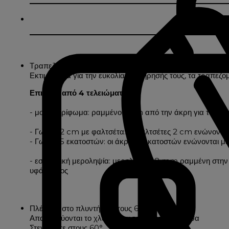
Τραπεζομάντιλο από πολυεστέρα με λινό αποτέλεσμα
Εκτιμώμενα για την ευκολία συντήρησής τους, τα τραπεζο
Επιλογή από 4 τελειώματα:
- μονό στρίφωμα: ραμμένο 2 cm από την άκρη για τα τραπ
- Γωνίες 2 cm με φαλτσέτα: οι φαλτσέτες 2 cm ενώνονται
- Γωνίες 5 εκατοστών: οι άκρες 5 εκατοστών ενώνονται με
- εσωτερική μεροληψία: μεροληψία 18 mm ραμμένη στην πί
υφάσματος
Πλένεται στο πλυντήριο στους 60°.
Απαγορεύονται το χλώριο και τα λευκαντικά μέσα
Στεγνώστε στους 60°.