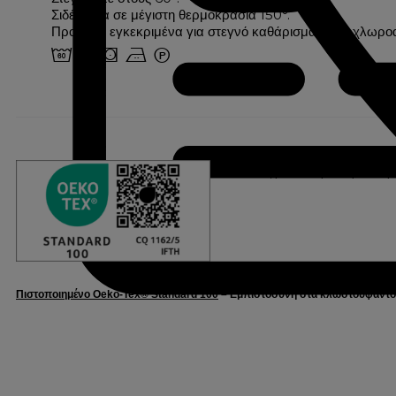
Σιδέρωμα σε μέγιστη θερμοκρασία 150°.
Προϊόντα εγκεκριμένα για στεγνό καθάρισμα: υπερχλωρο
4 o s b W
Η Linvosges Hôtellerie δεσμεύεται ν
ινστιτούτο, μετά από μια σειρά δο
Πιστοποιημένο Oeko-Tex® Standard 100
– Εμπιστοσύνη στα κλωστοϋφαντου