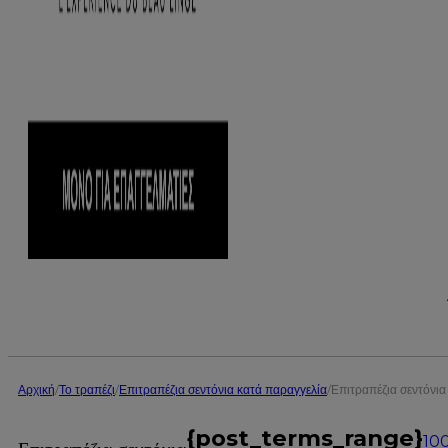
Αρχική
/
Το τραπέζι
/
Επιτραπέζια σεντόνια κατά παραγγελία
/
Επιτραπέζια σεντόνι
{post_terms_range}
10