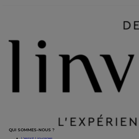
QUI SOMMES-NOUS ?
L'esprit Linvosges