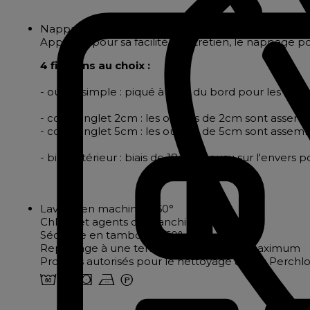
Nappage en polyester effet lin
Apprécié pour sa facilité d'entretien, le nappage pol
4 finitions au choix :
- ourlet simple : piqué à 2cm du bord pour les nappes
- coins onglet 2cm : les ourlets de 2cm sont assembl
- coins onglet 5cm : les ourlets de 5cm sont assembl
- biais intérieur : biais de 18mm cousu sur l'envers
Lavage en machine à 60°
Chlore et agents de blanchiment interdit
Séchage en tambour à 60°
Repassage à une température de 150° maximum
Produits autorisés pour le nettoyage à sec : Perch
4 o s b W