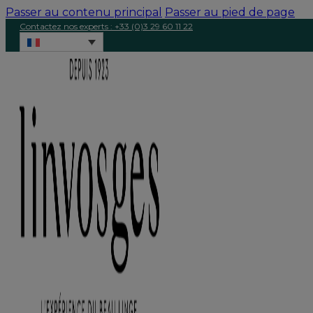
Passer au contenu principal
Passer au pied de page
Contactez nos experts : +33 (0)3 29 60 11 22