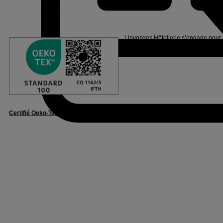
Linvosges Hôtellerie s’engage pour l
Oeko-Tex®, suite à de nombreux tests
Certifié Oeko-Tex® Standard 100
– Confidence in Textiles – CQ1162/5 IFTH.