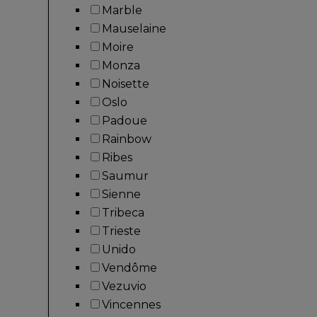
Marble
Mauselaine
Moire
Monza
Noisette
Oslo
Padoue
Rainbow
Ribes
Saumur
Sienne
Tribeca
Trieste
Unido
Vendôme
Vezuvio
Vincennes