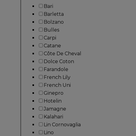
Bari
Barletta
Bolzano
Bulles
Carpi
Catane
Côte De Cheval
Dolce Coton
Farandole
French Lily
French Uni
Ginepro
Hotelin
Jamagne
Kalahari
Lin Cornovaglia
Lino