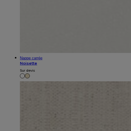
Nappe carrée
Noisette
Sur devis