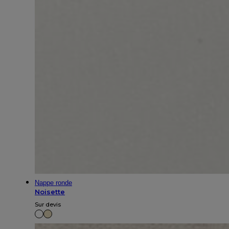
Nappe ronde
Noisette
Sur devis