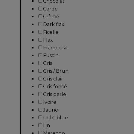
Chocolat
Corde
Crème
Dark flax
Ficelle
Flax
Framboise
Fusain
Gris
Gris / Brun
Gris clair
Gris foncé
Gris perle
Ivoire
Jaune
Light blue
Lin
Marengo