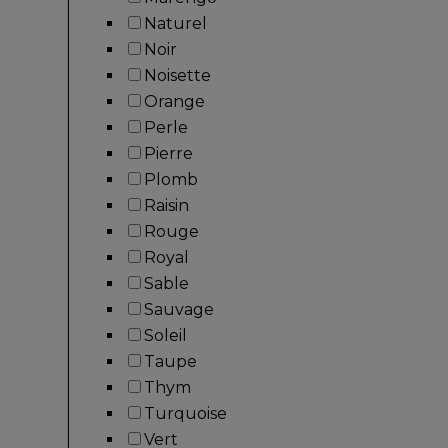
Naturel
Noir
Noisette
Orange
Perle
Pierre
Plomb
Raisin
Rouge
Royal
Sable
Sauvage
Soleil
Taupe
Thym
Turquoise
Vert