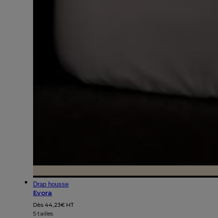
Drap housse
Evora
Dès
44,23
€
HT
5 tailles