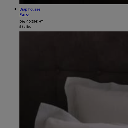
Drap housse
Faro
Dès
40,39
€
HT
5 tailles