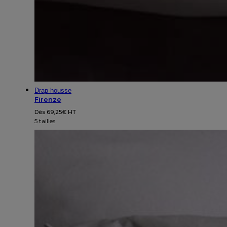
Drap housse
Firenze
Dès
69,25
€
HT
5 tailles