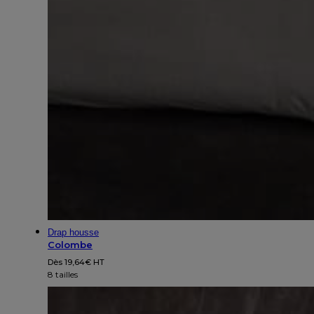
Drap housse
Colombe
Dès
19,64
€
HT
8 tailles