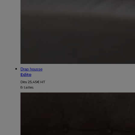
Drap housse
Edito
Dès
25,45
€
HT
8 tailles