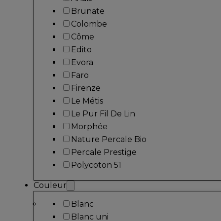
Brunate
Colombe
Côme
Edito
Evora
Faro
Firenze
Le Métis
Le Pur Fil De Lin
Morphée
Nature Percale Bio
Percale Prestige
Polycoton 51
Couleur
Blanc
Blanc uni