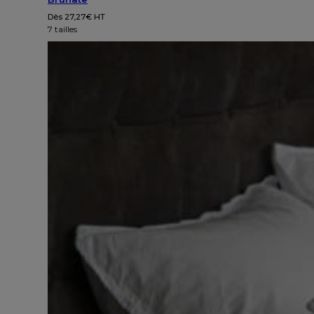
Dès
27,27
€
HT
7 tailles