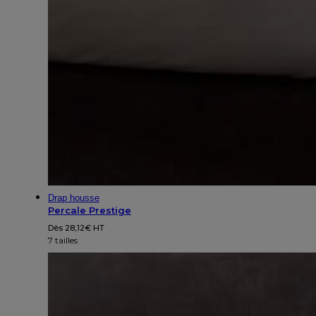
Drap housse
Percale Prestige
Dès
28,12
€
HT
7 tailles