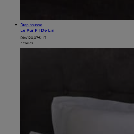
Drap housse
Le Pur Fil De Lin
Dès
120,07
€
HT
3 tailles