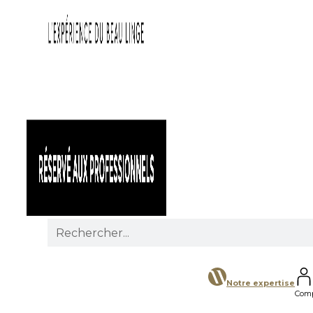
Search
for:
Notre expertise
Com