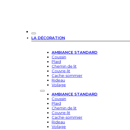
LA DÉCORATION
AMBIANCE STANDARD
Coussin
Plaid
Chemin de lit
Couvre-lit
Cache-sommier
Rideau
Voilage
AMBIANCE STANDARD
Coussin
Plaid
Chemin de lit
Couvre-lit
Cache-sommier
Rideau
Voilage