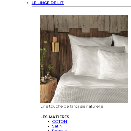
LE LINGE DE LIT
Une touche de fantaisie naturelle
LES MATIÈRES
COTON
Satin
Percale