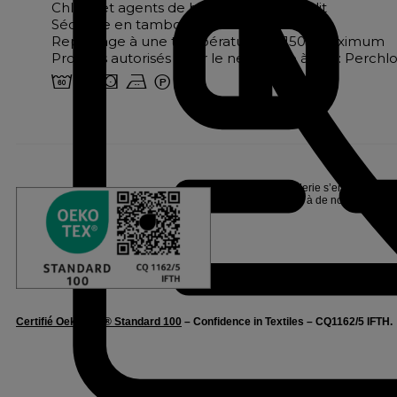
Chlore et agents de blanchiment interdit
Séchage en tambour à 60°
Repassage à une température de 150° maximum
Produits autorisés pour le nettoyage à sec : Perch
4 o s b W
Linvosges Hôtellerie s’engage pour l
Oeko-Tex®, suite à de nombreux tests
Certifié Oeko-Tex® Standard 100
– Confidence in Textiles – CQ1162/5 IFTH.