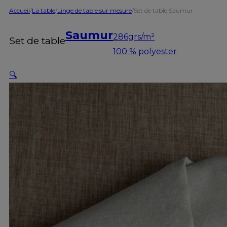
Accueil
/
La table
/
Linge de table sur mesure
/
Set de table Saumur
Saumur
286grs/m²
Set de table
100 % polyester
🔍