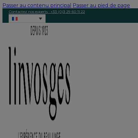
Passer au contenu principal
Passer au pied de page
Contactez nos experts : +33 (0)3 29 60 11 22