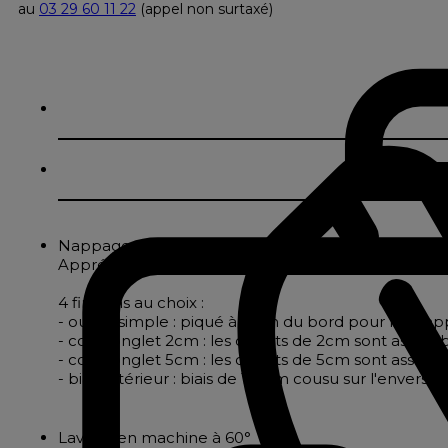
au
03 29 60 11 22
(appel non surtaxé)
Nappage en polyester effet lin
Apprécié pour sa facilité d'entretien, le nappage pol
4 finitions au choix :
- ourlet simple : piqué à 2cm du bord pour les nappe
- coins onglet 2cm : les ourlets de 2cm sont assembl
- coins onglet 5cm : les ourlets de 5cm sont assembl
- biais intérieur : biais de 18mm cousu sur l'envers
Lavage en machine à 60°