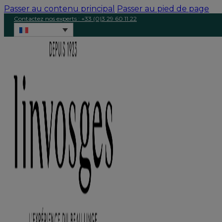
Passer au contenu principal
Passer au pied de page
Contactez nos experts : +33 (0)3 29 60 11 22