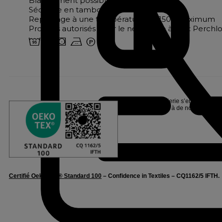
Blanchiment possible
Séchage en tambour à 60°
Repassage à une température de 150° maximum
Produits autorisés pour le nettoyage à sec : Perch
2 u s b W
Linvosges Hôtellerie s’engage pour l
Oeko-Tex®, suite à de nombreux tests
Certifié Oeko-Tex® Standard 100
– Confidence in Textiles – CQ1162/5 IFTH.