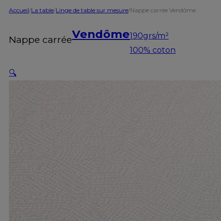
Accueil
/
La table
/
Linge de table sur mesure
/
Nappe carrée Vendôme
Vendôme
190grs/m²
Nappe carrée
100% coton
🔍