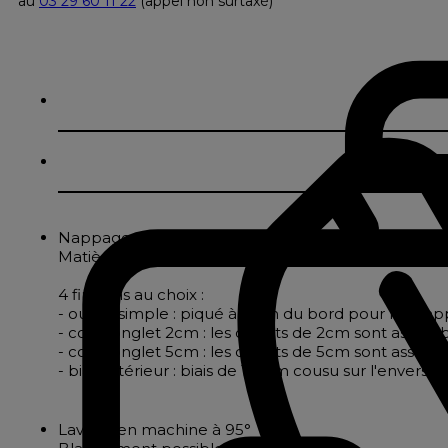
au
03 29 60 11 22
(appel non surtaxé)
Nappage en pur coton damassé texturé formant des 
Matière noble par excellence, le coton, naturellem
4 finitions au choix :
- ourlet simple : piqué à 2cm du bord pour les nappe
- coins onglet 2cm : les ourlets de 2cm sont assembl
- coins onglet 5cm : les ourlets de 5cm sont assembl
- biais intérieur : biais de 18mm cousu sur l'envers
Lavage en machine à 95°