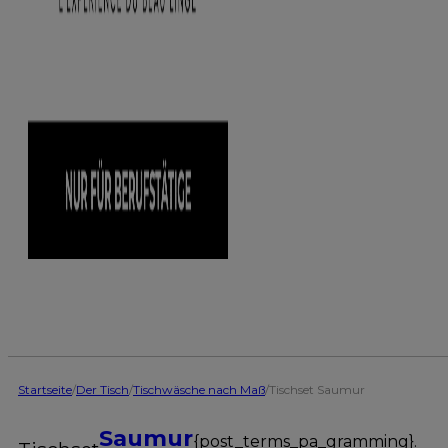
Startseite
/
Der Tisch
/
Tischwäsche nach Maß
/
Tischset Saumur
Saumur
{post_terms_pa_gramming}.