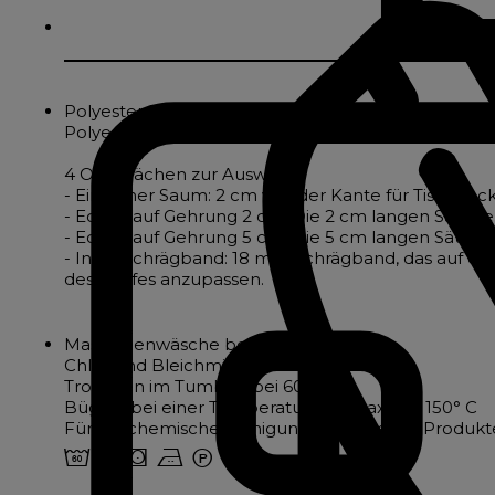
Polyester-Tischdecke mit Leineneffekt
Polyester-Tischdecken werden wegen ihrer Pflegele
4 Oberflächen zur Auswahl :
- Einfacher Saum: 2 cm von der Kante für Tischdecke
- Ecken auf Gehrung 2 cm: Die 2 cm langen Säume w
- Ecken auf Gehrung 5 cm: Die 5 cm langen Säume w
- Innenschrägband: 18 mm Schrägband, das auf der
des Stoffes anzupassen.
Maschinenwäsche bei 60°.
Chlor und Bleichmittel verboten
Trocknen im Tumbler bei 60°.
Bügeln bei einer Temperatur von maximal 150° C
Für die chemische Reinigung zugelassene Produkte
4 o s b W