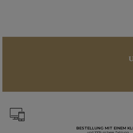
U
BESTELLUNG MIT EINEM KL
und 100% sichere Zahlung