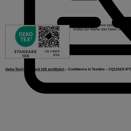
Linvosges Hôtellerie setzt sich für
Institut der Marke das Oeko-Tex®
La
Oeko-Tex® Standard 100 zertifiziert
– Confidence in Textiles – CQ1162/5 IFT