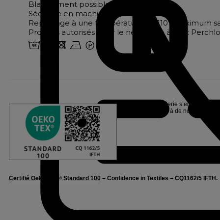
Blanchiment possible
Séchage en machine interdit
Repassage à une température de 110° maximum s
Produits autorisés pour le nettoyage à sec : Perch
2 u d n W
Linvosges Hôtellerie s’engage pour l
Oeko-Tex®, suite à de nombreux tests
Certifié Oeko-Tex® Standard 100
– Confidence in Textiles – CQ1162/5 IFTH.