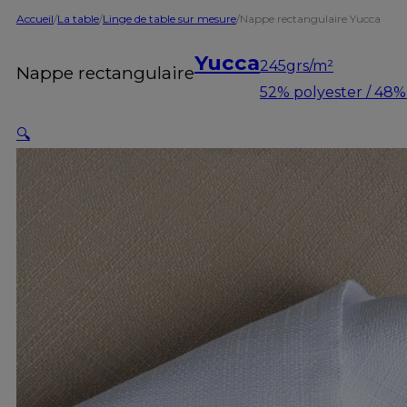
Accueil
/
La table
/
Linge de table sur mesure
/
Nappe rectangulaire Yucca
Yucca
245grs/m²
Nappe rectangulaire
52% polyester / 48%
🔍