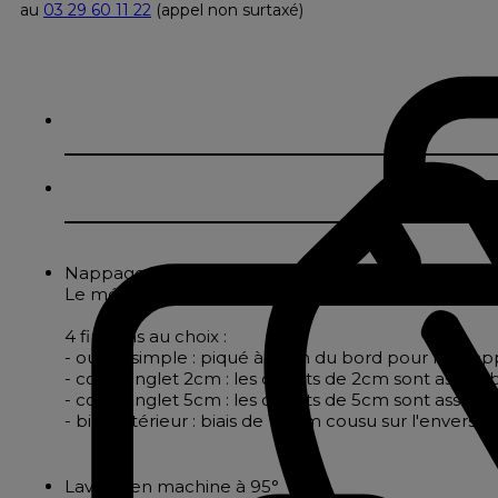
au
03 29 60 11 22
(appel non surtaxé)
Nappage en polycoton jacquard effet maille textu
Le mélange de coton et de polyester apporte soupless
4 finitions au choix :
- ourlet simple : piqué à 2cm du bord pour les nappe
- coins onglet 2cm : les ourlets de 2cm sont assembl
- coins onglet 5cm : les ourlets de 5cm sont assembl
- biais intérieur : biais de 18mm cousu sur l'envers
Lavage en machine à 95°