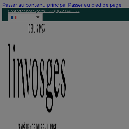
Passer au contenu principal
Passer au pied de page
Contactez nos experts : +33 (0)3 29 60 11 22