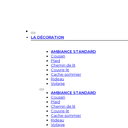
LA DÉCORATION
AMBIANCE STANDARD
Coussin
Plaid
Chemin de lit
Couvre-lit
Cache-sommier
Rideau
Voilage
AMBIANCE STANDARD
Coussin
Plaid
Chemin de lit
Couvre-lit
Cache-sommier
Rideau
Voilage