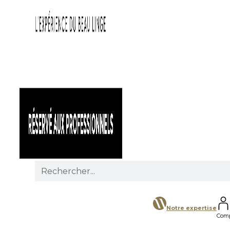
Search
for:
Notre expertise
Com