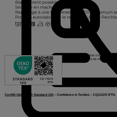
Blanchiment possible
Séchage en machine interdit
Repassage à une température de 110° maximum s
Produits autorisés pour le nettoyage à sec : Perch
2 u d n W
Linvosges Hôtellerie s’engage pour l
Oeko-Tex®, suite à de nombreux tests
Certifié Oeko-Tex® Standard 100
– Confidence in Textiles – CQ1162/5 IFTH.