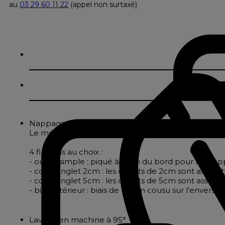
au
03 29 60 11 22
(appel non surtaxé)
Nappage en polycoton jacquard effet maille textu
Le mélange de coton et de polyester apporte soupless
4 finitions au choix :
- ourlet simple : piqué à 2cm du bord pour les nappe
- coins onglet 2cm : les ourlets de 2cm sont assembl
- coins onglet 5cm : les ourlets de 5cm sont assembl
- biais intérieur : biais de 18mm cousu sur l'envers
Lavage en machine à 95°