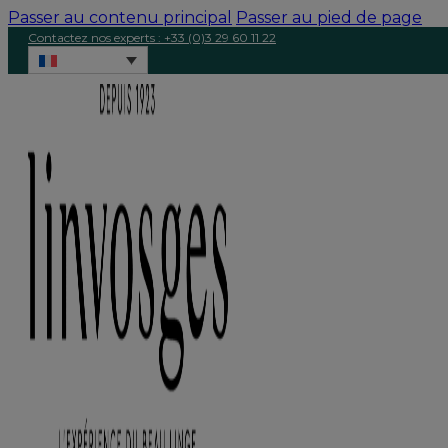
Passer au contenu principal
Passer au pied de page
Contactez nos experts : +33 (0)3 29 60 11 22