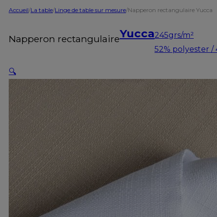
Accueil
/
La table
/
Linge de table sur mesure
/
Napperon rectangulaire Yucca
Yucca
245grs/m²
Napperon rectangulaire
52% polyester /
🔍