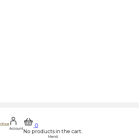
rtise
0
Account
No products in the cart.
Mand