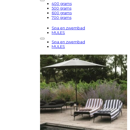
400 grams
500 grams
600 grams
700 grams
Spa en zwembad
MULES
Spa en zwembad
MULES