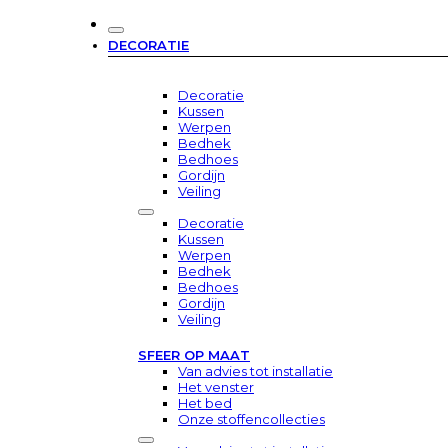
DECORATIE
Decoratie
Kussen
Werpen
Bedhek
Bedhoes
Gordijn
Veiling
Decoratie
Kussen
Werpen
Bedhek
Bedhoes
Gordijn
Veiling
SFEER OP MAAT
Van advies tot installatie
Het venster
Het bed
Onze stoffencollecties