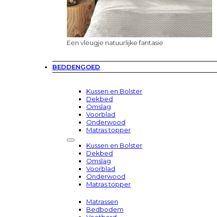
Een vleugje natuurlijke fantasie
BEDDENGOED
Kussen en Bolster
Dekbed
Omslag
Voorblad
Onderwood
Matras topper
Kussen en Bolster
Dekbed
Omslag
Voorblad
Onderwood
Matras topper
Matrassen
Bedbodem