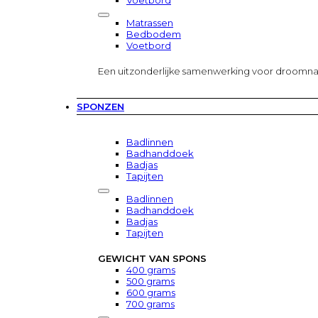
Voetbord
Matrassen
Bedbodem
Voetbord
Een uitzonderlijke samenwerking voor droomn
SPONZEN
Badlinnen
Badhanddoek
Badjas
Tapijten
Badlinnen
Badhanddoek
Badjas
Tapijten
GEWICHT VAN SPONS
400 grams
500 grams
600 grams
700 grams