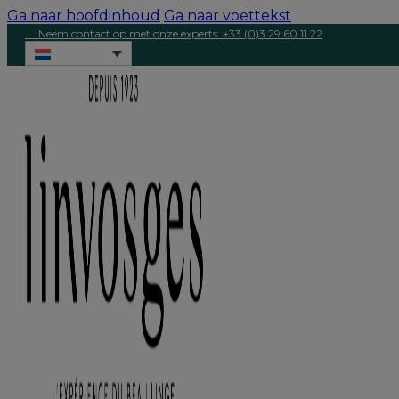
Ga naar hoofdinhoud
Ga naar voettekst
Neem contact op met onze experts: +33 (0)3 29 60 11 22