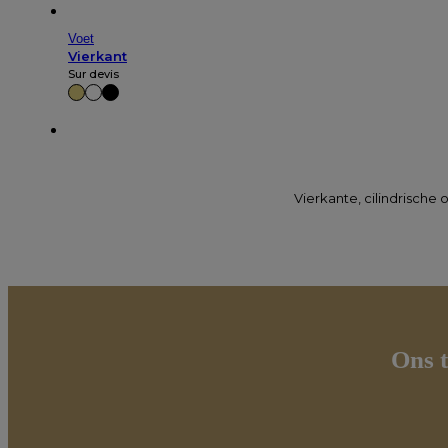
Voet
Vierkant
Sur devis
Vierkante, cilindrische 
Ons t