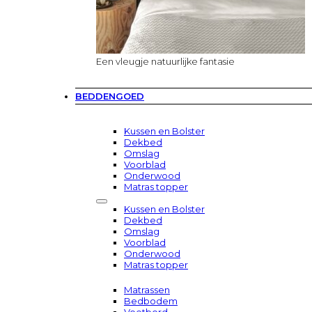
Een vleugje natuurlijke fantasie
BEDDENGOED
Kussen en Bolster
Dekbed
Omslag
Voorblad
Onderwood
Matras topper
Kussen en Bolster
Dekbed
Omslag
Voorblad
Onderwood
Matras topper
Matrassen
Bedbodem