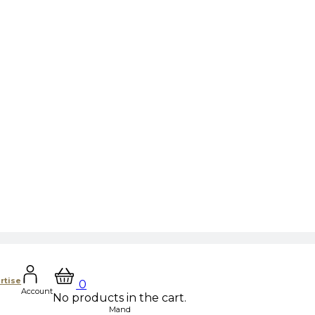
rtise
0
Account
No products in the cart.
Mand