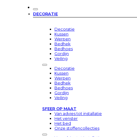
DECORATIE
Decoratie
Kussen
Werpen
Bedhek
Bedhoes
Gordijn
Veiling
Decoratie
Kussen
Werpen
Bedhek
Bedhoes
Gordijn
Veiling
SFEER OP MAAT
Van advies tot installatie
Het venster
Het bed
Onze stoffencollecties