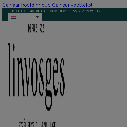
Ga naar hoofdinhoud
Ga naar voettekst
Neem contact op met onze experts: +33 (0)3 29 60 11 22