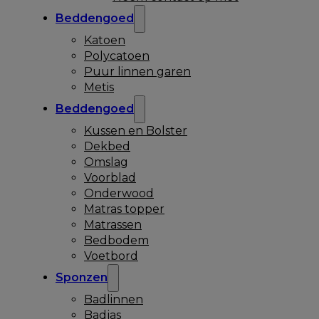
Beddengoed
Katoen
Polycatoen
Puur linnen garen
Metis
Beddengoed
Kussen en Bolster
Dekbed
Omslag
Voorblad
Onderwood
Matras topper
Matrassen
Bedbodem
Voetbord
Sponzen
Badlinnen
Badjas