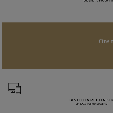
betrekking hebben. Ra
Ons t
BESTELLEN MET ÉÉN KLI
en 100% veilige betaling