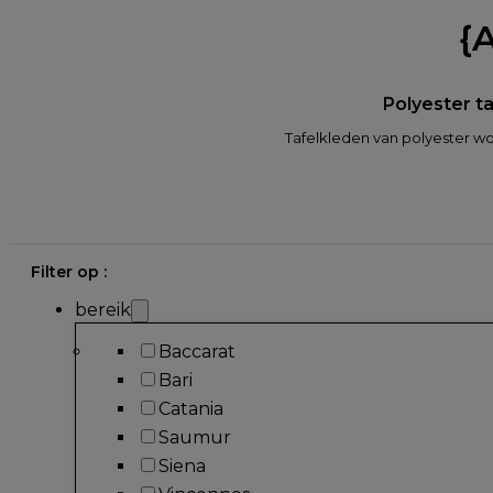
{
Polyester t
Tafelkleden van polyester
Filter op :
bereik
Baccarat
Bari
Catania
Saumur
Siena