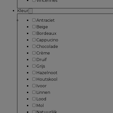
Vincennes
Kleur
Antraciet
Beige
Bordeaux
Cappucino
Chocolade
Crème
Druif
Grijs
Hazelnoot
Houtskool
Ivoor
Linnen
Lood
Mol
Natuurlijk