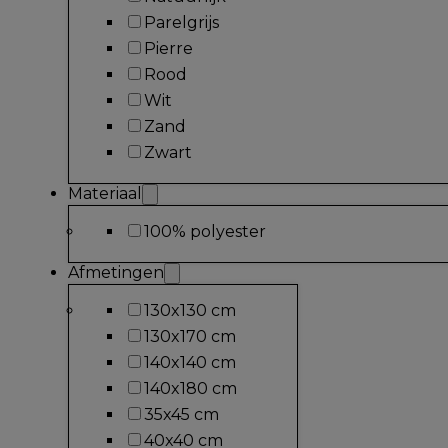
Parelgrijs
Pierre
Rood
Wit
Zand
Zwart
Materiaal
100% polyester
Afmetingen
130x130 cm
130x170 cm
140x140 cm
140x180 cm
35x45 cm
40x40 cm