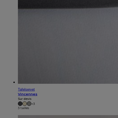
Tafelservet
Vincennes
Sur devis
+3
3 tailles