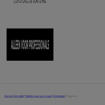
Home
/
De tafel
/
Tafellinnen op maat
/
Polyester
/
Pagina 1