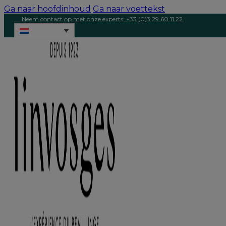
Ga naar hoofdinhoud
Ga naar voettekst
Neem contact op met onze experts: +33 (0)3 29 60 11 22