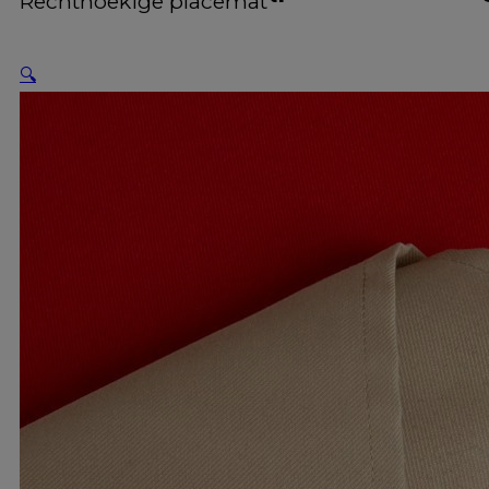
Rechthoekige placemat
🔍