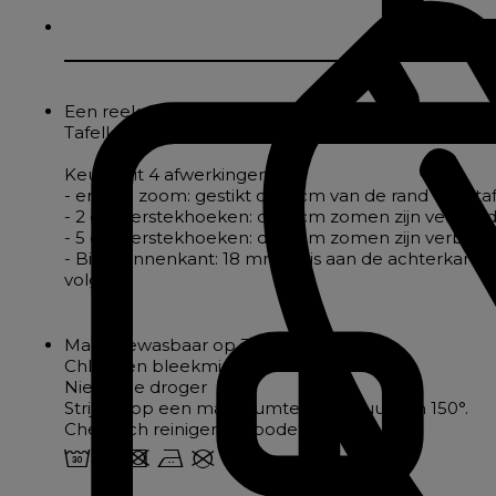
Een reeks levendige kleuren voor deze waterafstoten
Tafelkleden van polyester worden gewaardeerd om
Keuze uit 4 afwerkingen:
- enkele zoom: gestikt op 2 cm van de rand voor taf
- 2 cm verstekhoeken: de 2 cm zomen zijn verbond
- 5 cm verstekhoeken: de 5 cm zomen zijn verbond
- Biais binnenkant: 18 mm biais aan de achterkant
volgen
Machinewasbaar op 30°.
Chloor en bleekmiddelen verboden
Niet in de droger
Strijken op een maximumtemperatuur van 150°.
Chemisch reinigen verboden
w o d b U