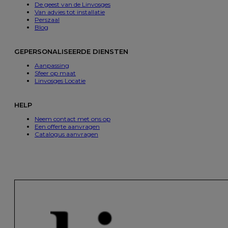
De geest van de Linvosges
Van advies tot installatie
Perszaal
Blog
GEPERSONALISEERDE DIENSTEN
Aanpassing
Sfeer op maat
Linvosges Locatie
HELP
Neem contact met ons op
Een offerte aanvragen
Catalogus aanvragen