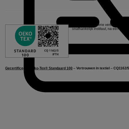
Linvosges Hôtellerie verbindt zich e
onafhankelijk instituut, na een reeks
Gecertificeerd Oeko-Tex® Standaard 100
– Vertrouwen in textiel – CQ1162/5