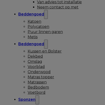
Van advies tot installatie
Neem contact op met
Beddengoed
Katoen
Polycatoen
Puur linnen garen
Metis
Beddengoed
Kussen en Bolster
Dekbed
Omslag
Voorblad
Onderwood
Matras topper
Matrassen
Bedbodem
Voetbord
Sponzen