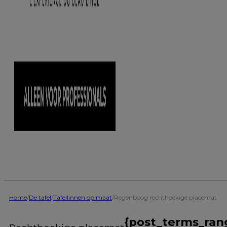
Home
/
De tafel
/
Tafellinnen op maat
/
Regenboog rechthoekige placemat
{post_terms_ran