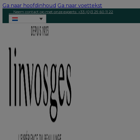
Ga naar hoofdinhoud
Ga naar voettekst
Neem contact op met onze experts: +33 (0)3 29 60 11 22