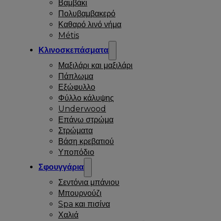
Βαμβάκι
Πολυβαμβακερό
Καθαρό λινό νήμα
Métis
Κλινοσκεπάσματα
Μαξιλάρι και μαξιλάρι
Πάπλωμα
Εξώφυλλο
Φύλλο κάλυψης
Underwood
Επάνω στρώμα
Στρώματα
Βάση κρεβατιού
Υποπόδιο
Σφουγγάρια
Σεντόνια μπάνιου
Μπουρνούζι
Spa και πισίνα
Χαλιά