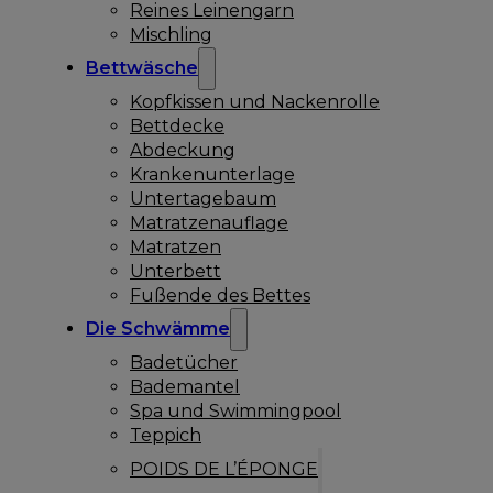
Reines Leinengarn
Mischling
Bettwäsche
Kopfkissen und Nackenrolle
Bettdecke
Abdeckung
Krankenunterlage
Untertagebaum
Matratzenauflage
Matratzen
Unterbett
Fußende des Bettes
Die Schwämme
Badetücher
Bademantel
Spa und Swimmingpool
Teppich
POIDS DE L’ÉPONGE