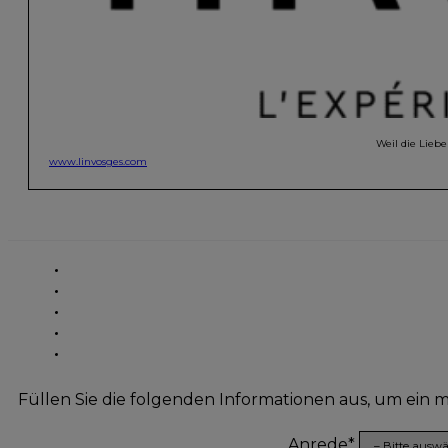
Weil die Lieb
www.linvosges.com
Füllen Sie die folgenden Informationen aus, um ein
Anrede*