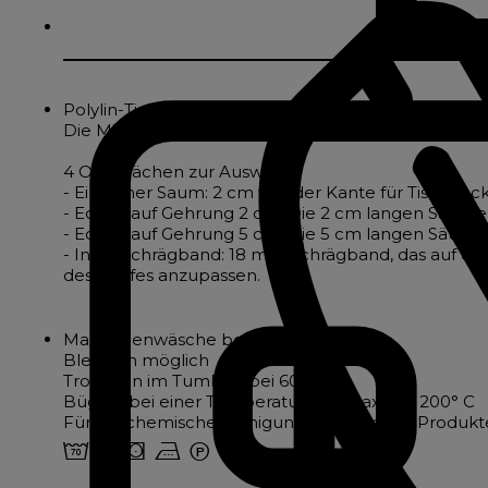
Polylin-Tischdecke mit rustikaler und schicker Auss
Die Mischung aus Leinen und Polyester macht die P
4 Oberflächen zur Auswahl :
- Einfacher Saum: 2 cm von der Kante für Tischdecke
- Ecken auf Gehrung 2 cm: Die 2 cm langen Säume w
- Ecken auf Gehrung 5 cm: Die 5 cm langen Säume w
- Innenschrägband: 18 mm Schrägband, das auf der
des Stoffes anzupassen.
Maschinenwäsche bei 70°.
Bleichen möglich
Trocknen im Tumbler bei 60°.
Bügeln bei einer Temperatur von maximal 200° C
Für die chemische Reinigung zugelassene Produkte
3 u s v W