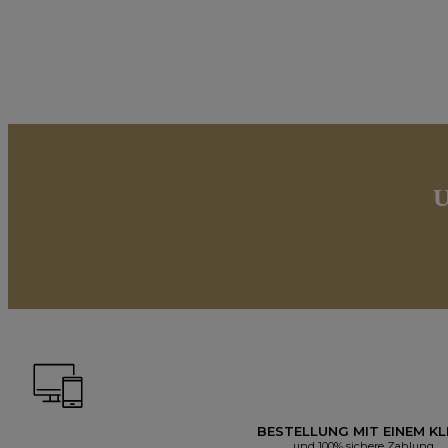
U
BESTELLUNG MIT EINEM KL
und 100% sichere Zahlung