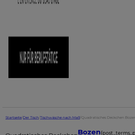
Startseite
/
Der Tisch
/
Tischwäsche nach Maß
/
Quadratisches Deckchen Boze
Bozen
{post_terms_