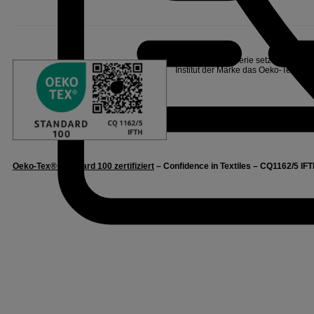
Linvosges Hôtellerie setzt sich für
Institut der Marke das Oeko-Tex®
La
Oeko-Tex® Standard 100 zertifiziert
– Confidence in Textiles – CQ1162/5 IFT