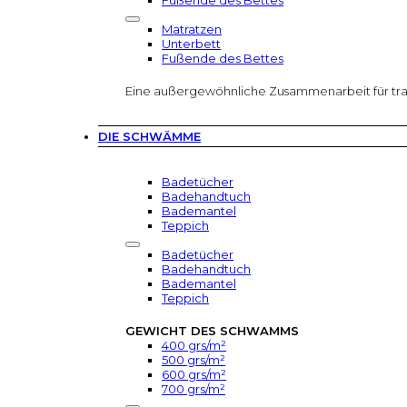
Fußende des Bettes
Matratzen
Unterbett
Fußende des Bettes
Eine außergewöhnliche Zusammenarbeit für tr
DIE SCHWÄMME
Badetücher
Badehandtuch
Bademantel
Teppich
Badetücher
Badehandtuch
Bademantel
Teppich
GEWICHT DES SCHWAMMS
400 grs/m²
500 grs/m²
600 grs/m²
700 grs/m²