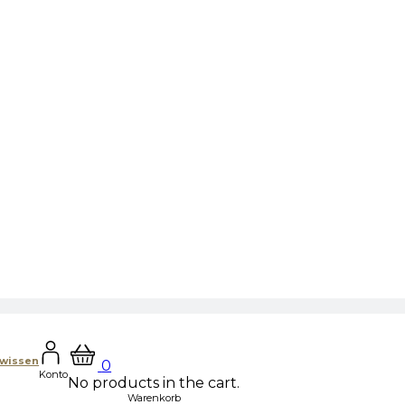
hwissen
0
Konto
No products in the cart.
Warenkorb