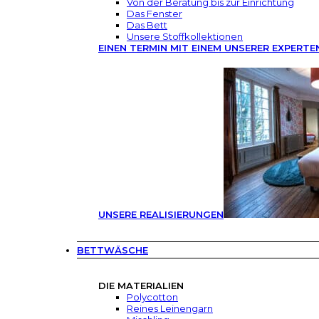
Von der Beratung bis zur Einrichtung
Das Fenster
Das Bett
Unsere Stoffkollektionen
EINEN TERMIN MIT EINEM UNSERER EXPERTE
UNSERE REALISIERUNGEN
BETTWÄSCHE
DIE MATERIALIEN
Polycotton
Reines Leinengarn