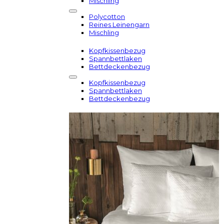
Mischling
Polycotton
Reines Leinengarn
Mischling
Kopfkissenbezug
Spannbettlaken
Bettdeckenbezug
Kopfkissenbezug
Spannbettlaken
Bettdeckenbezug