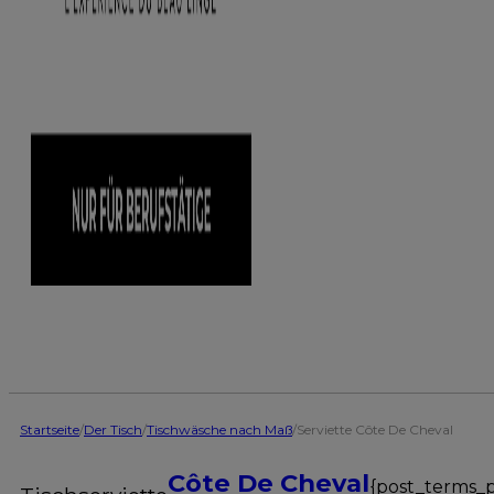
Startseite
/
Der Tisch
/
Tischwäsche nach Maß
/
Serviette Côte De Cheval
Côte De Cheval
{post_terms_