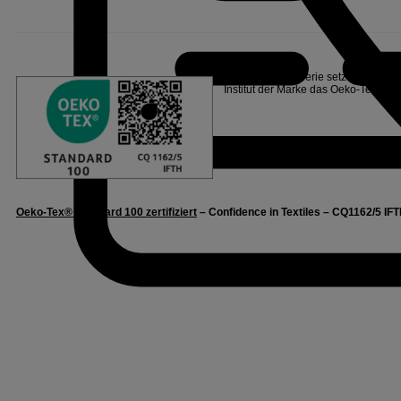
Linvosges Hôtellerie setzt sich für
Institut der Marke das Oeko-Tex®
La
Oeko-Tex® Standard 100 zertifiziert
– Confidence in Textiles – CQ1162/5 IFT