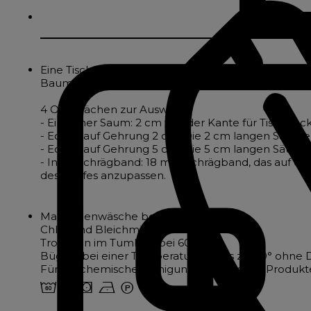
Eine Tischdecke aus reiner, mercerisierter Baumwo
Baumwolle ist ein edles Material, das von Natur aus
4 Oberflächen zur Auswahl :
- Einfacher Saum: 2 cm von der Kante für Tischdecke
- Ecken auf Gehrung 2 cm: Die 2 cm langen Säume w
- Ecken auf Gehrung 5 cm: Die 5 cm langen Säume w
- Innenschrägband: 18 mm Schrägband, das auf der
des Stoffes anzupassen.
Maschinenwäsche bei 60°.
Chlor und Bleichmittel verboten
Trocknen im Tumbler bei 60°.
Bügeln bei einer Temperatur von bis zu 110° ohne
Für die chemische Reinigung zugelassene Produkte
4 o s n W