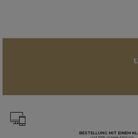
U
BESTELLUNG MIT EINEM KL
und 100% sichere Zahlung