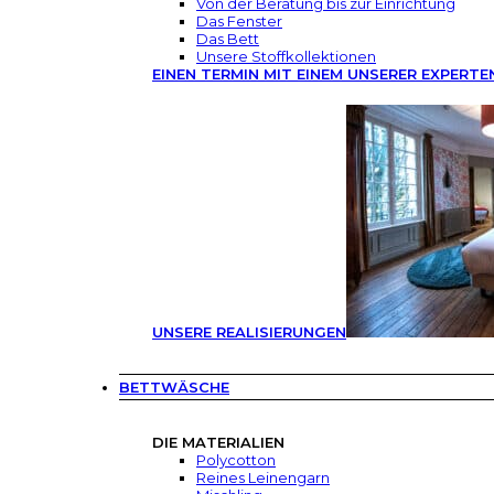
Von der Beratung bis zur Einrichtung
Das Fenster
Das Bett
Unsere Stoffkollektionen
EINEN TERMIN MIT EINEM UNSERER EXPERTE
UNSERE REALISIERUNGEN
BETTWÄSCHE
DIE MATERIALIEN
Polycotton
Reines Leinengarn