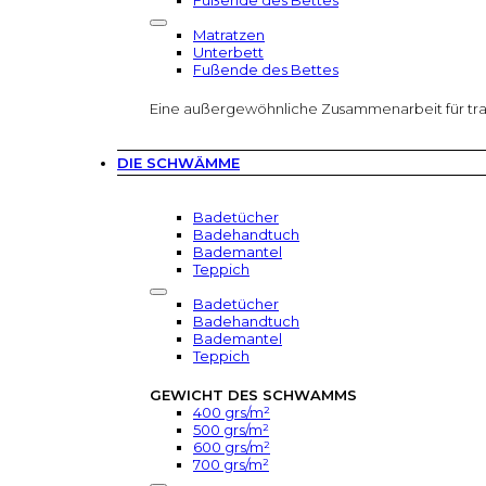
Fußende des Bettes
Matratzen
Unterbett
Fußende des Bettes
Eine außergewöhnliche Zusammenarbeit für tr
DIE SCHWÄMME
Badetücher
Badehandtuch
Bademantel
Teppich
Badetücher
Badehandtuch
Bademantel
Teppich
GEWICHT DES SCHWAMMS
400 grs/m²
500 grs/m²
600 grs/m²
700 grs/m²