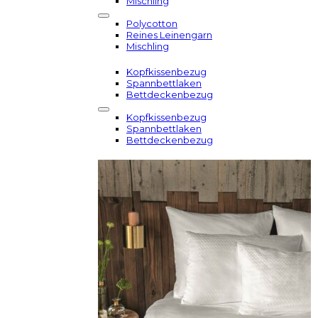
Mischling
Polycotton
Reines Leinengarn
Mischling
Kopfkissenbezug
Spannbettlaken
Bettdeckenbezug
Kopfkissenbezug
Spannbettlaken
Bettdeckenbezug