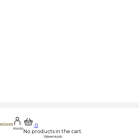
hwissen
0
Konto
No products in the cart.
Warenkorb