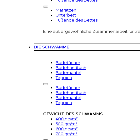
Fußende des Bettes
Matratzen
Unterbett
Fußende des Bettes
Eine außergewöhnliche Zusammenarbeit für tr
DIE SCHWÄMME
Badetücher
Badehandtuch
Bademantel
Teppich
Badetücher
Badehandtuch
Bademantel
Teppich
GEWICHT DES SCHWAMMS
400 grs/m²
500 grs/m²
600 grs/m²
700 grs/m²