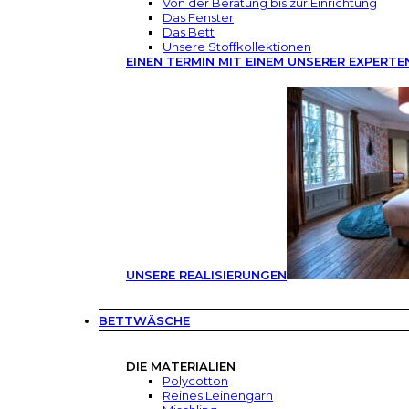
Von der Beratung bis zur Einrichtung
Das Fenster
Das Bett
Unsere Stoffkollektionen
EINEN TERMIN MIT EINEM UNSERER EXPERTE
UNSERE REALISIERUNGEN
BETTWÄSCHE
DIE MATERIALIEN
Polycotton
Reines Leinengarn