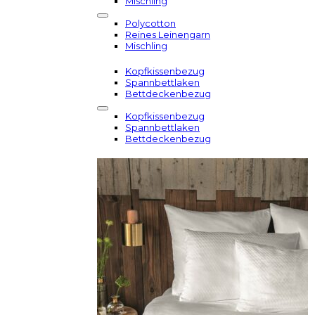
Mischling
Polycotton
Reines Leinengarn
Mischling
Kopfkissenbezug
Spannbettlaken
Bettdeckenbezug
Kopfkissenbezug
Spannbettlaken
Bettdeckenbezug