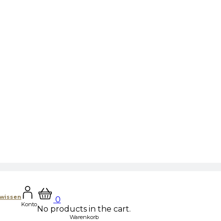
hwissen
0
Konto
No products in the cart.
Warenkorb