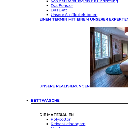
Von der Beratung bis zur Einrichtung
Das Fenster
Das Bett
Unsere Stoffkollektionen
EINEN TERMIN MIT EINEM UNSERER EXPERTE
UNSERE REALISIERUNGEN
BETTWÄSCHE
DIE MATERIALIEN
Polycotton
Reines Leinengarn