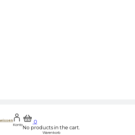
hwissen
0
Konto
No products in the cart.
Warenkorb