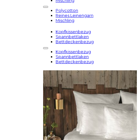
Mischling
Polycotton
Reines Leinengarn
Mischling
Kopfkissenbezug
Spannbettlaken
Bettdeckenbezug
Kopfkissenbezug
Spannbettlaken
Bettdeckenbezug