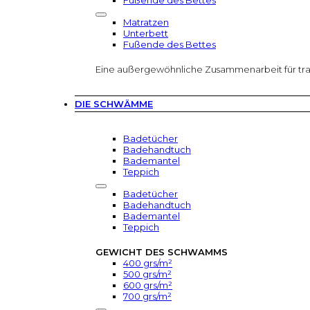
Fußende des Bettes
Matratzen
Unterbett
Fußende des Bettes
Eine außergewöhnliche Zusammenarbeit für tr
DIE SCHWÄMME
Badetücher
Badehandtuch
Bademantel
Teppich
Badetücher
Badehandtuch
Bademantel
Teppich
GEWICHT DES SCHWAMMS
400 grs/m²
500 grs/m²
600 grs/m²
700 grs/m²