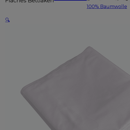
Flaches Bettlaken
100% Baumwolle
🔍