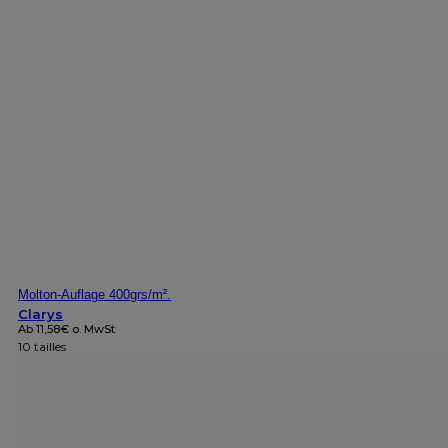
Molton-Auflage 400grs/m².
Clarys
Ab
11,58
€
o. MwSt
10 tailles