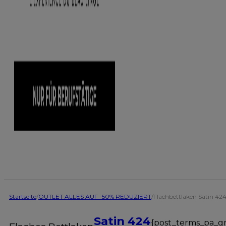
Startseite
/
OUTLET ALLES AUF -50% REDUZIERT
/
Flachbettlaken Satin 42
Satin 424
{post_terms_pa_g