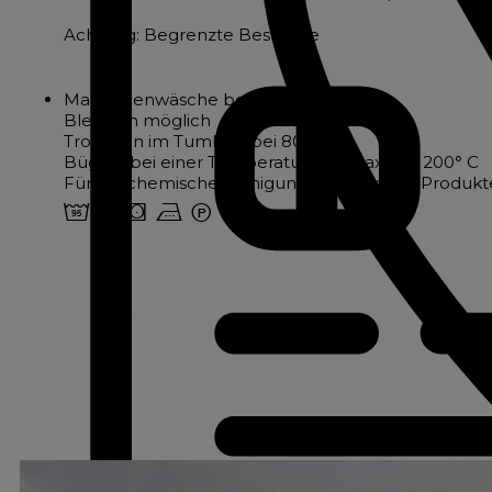
Achtung: Begrenzte Bestände
Maschinenwäsche bei 95°.
Bleichen möglich
Trocknen im Tumbler bei 80°.
Bügeln bei einer Temperatur von maximal 200° C
Für die chemische Reinigung zugelassene Produkte
2 u s v W