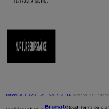
Startseite
/
OUTLET ALLES AUF -50% REDUZIERT
/
Kissenbezug Brunate mit
Brunate
{post_terms_pa_gra