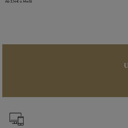
Ab
3,14
€
o. MwSt
U