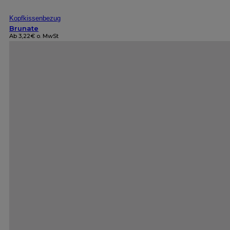
Kopfkissenbezug
Brunate
Ab
3,22
€
o. MwSt