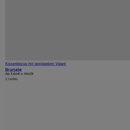
Kissenbezug mit gestepptem Volant
Brunate
Ab
3,64
€
o. MwSt
2 tailles