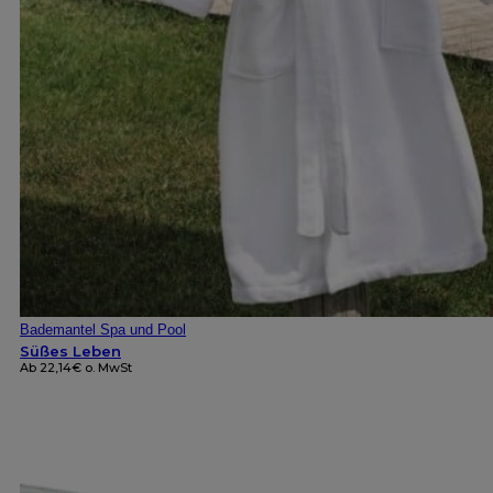
Bademantel Spa und Pool
Süßes Leben
Ab
22,14
€
o. MwSt