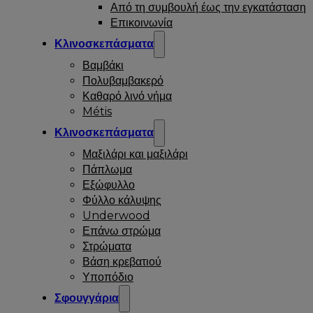
Από τη συμβουλή έως την εγκατάσταση
Επικοινωνία
Κλινοσκεπάσματα
Βαμβάκι
Πολυβαμβακερό
Καθαρό λινό νήμα
Métis
Κλινοσκεπάσματα
Μαξιλάρι και μαξιλάρι
Πάπλωμα
Εξώφυλλο
Φύλλο κάλυψης
Underwood
Επάνω στρώμα
Στρώματα
Βάση κρεβατιού
Υποπόδιο
Σφουγγάρια