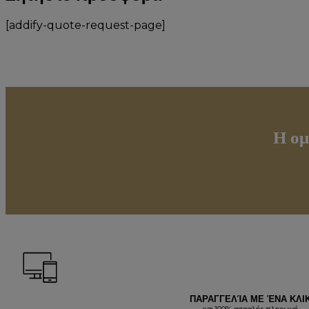
[addify-quote-request-page]
Η ομ
ΠΑΡΑΓΓΕΛΊΑ ΜΕ ΈΝΑ ΚΛΙ
και 100% ασφαλής πληρωμή