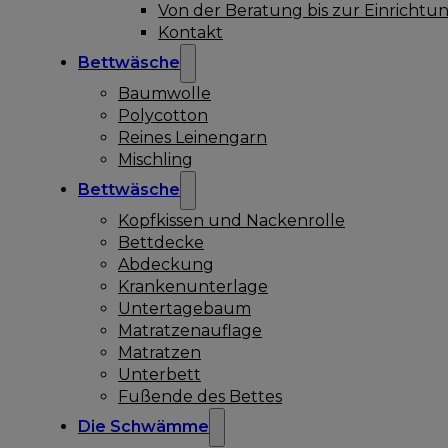
Von der Beratung bis zur Einrichtu
Kontakt
Bettwäsche
Baumwolle
Polycotton
Reines Leinengarn
Mischling
Bettwäsche
Kopfkissen und Nackenrolle
Bettdecke
Abdeckung
Krankenunterlage
Untertagebaum
Matratzenauflage
Matratzen
Unterbett
Fußende des Bettes
Die Schwämme