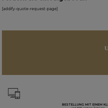
[addify-quote-request-page]
U
BESTELLUNG MIT EINEM KL
und 100% sichere Zahlung