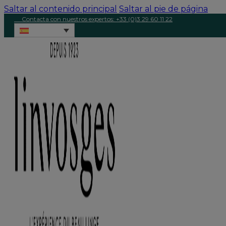
Saltar al contenido principal
Saltar al pie de página
Contacta con nuestros expertos: +33 (0)3 29 60 11 22