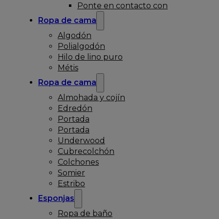
Ponte en contacto con
Ropa de cama
Algodón
Polialgodón
Hilo de lino puro
Métis
Ropa de cama
Almohada y cojín
Edredón
Portada
Portada
Underwood
Cubrecolchón
Colchones
Somier
Estribo
Esponjas
Ropa de baño