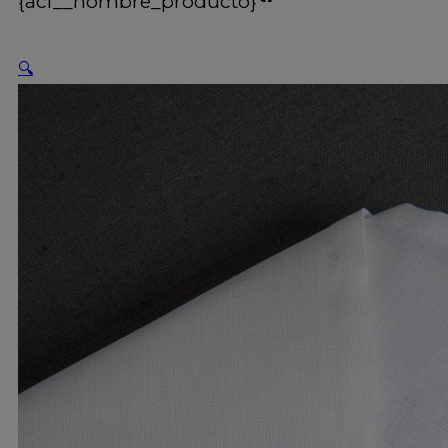
{acf__nombre_producto}
🔍