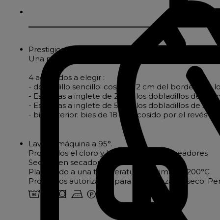
Prestigioso y auténtico mantel mestizo.
Una mezcla de dos fibras nobles: algodón suave y re
4 acabados a elegir :
- dobladillo sencillo: cosido a 2 cm del borde para l
- Esquinas a inglete de 2 cm: los dobladillos de 2
- Esquinas a inglete de 5 cm: los dobladillos de 5
- bies interior: bies de 18 mm cosido por el revés p
Lavar a máquina a 95°.
Prohibidos el cloro y los agentes blanqueadores
Secado en secadora a 80° C
Planchado a una temperatura máxima de 200°C
Productos autorizados para la limpieza en seco: Pe
2 o a v W