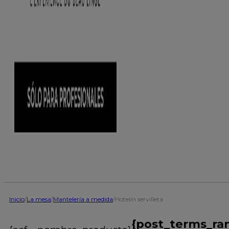
Inicio
/
La mesa
/
Mantelería a medida
/
Hotelin servilleta
{post_terms_ra