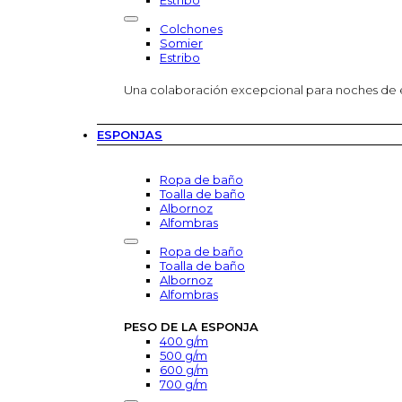
Estribo
Colchones
Somier
Estribo
Una colaboración excepcional para noches de
ESPONJAS
Ropa de baño
Toalla de baño
Albornoz
Alfombras
Ropa de baño
Toalla de baño
Albornoz
Alfombras
PESO DE LA ESPONJA
400 g/m
500 g/m
600 g/m
700 g/m