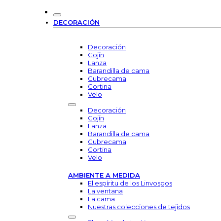
DECORACIÓN
Decoración
Cojín
Lanza
Barandilla de cama
Cubrecama
Cortina
Velo
Decoración
Cojín
Lanza
Barandilla de cama
Cubrecama
Cortina
Velo
AMBIENTE A MEDIDA
El espíritu de los Linvosgos
La ventana
La cama
Nuestras colecciones de tejidos