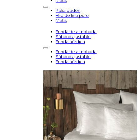
Métis
Polialgodón
Hilo de lino puro
Métis
Funda de almohada
Sábana ajustable
Funda nórdica
Funda de almohada
Sábana ajustable
Funda nórdica