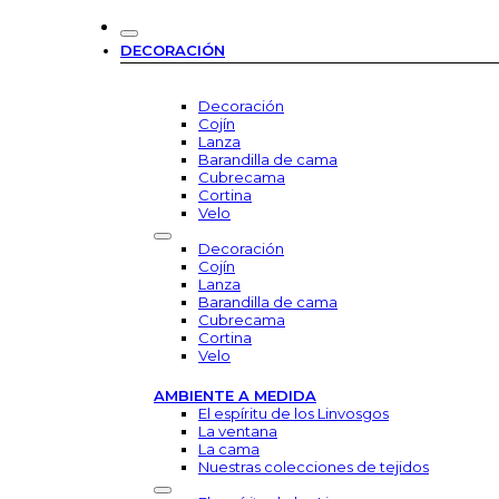
DECORACIÓN
Decoración
Cojín
Lanza
Barandilla de cama
Cubrecama
Cortina
Velo
Decoración
Cojín
Lanza
Barandilla de cama
Cubrecama
Cortina
Velo
AMBIENTE A MEDIDA
El espíritu de los Linvosgos
La ventana
La cama
Nuestras colecciones de tejidos