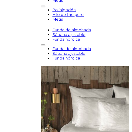
Métis
Polialgodón
Hilo de lino puro
Métis
Funda de almohada
Sábana ajustable
Funda nórdica
Funda de almohada
Sábana ajustable
Funda nórdica