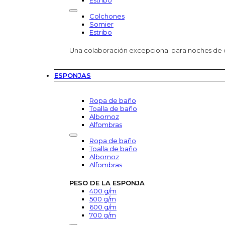
Estribo
Colchones
Somier
Estribo
Una colaboración excepcional para noches de
ESPONJAS
Ropa de baño
Toalla de baño
Albornoz
Alfombras
Ropa de baño
Toalla de baño
Albornoz
Alfombras
PESO DE LA ESPONJA
400 g/m
500 g/m
600 g/m
700 g/m