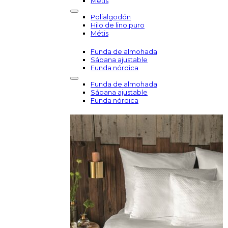
Métis
Polialgodón
Hilo de lino puro
Métis
Funda de almohada
Sábana ajustable
Funda nórdica
Funda de almohada
Sábana ajustable
Funda nórdica