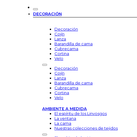
DECORACIÓN
Decoración
Cojín
Lanza
Barandilla de cama
Cubrecama
Cortina
Velo
Decoración
Cojín
Lanza
Barandilla de cama
Cubrecama
Cortina
Velo
AMBIENTE A MEDIDA
El espíritu de los Linvosgos
La ventana
La cama
Nuestras colecciones de tejidos