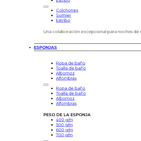
Estribo
Colchones
Somier
Estribo
Una colaboración excepcional para noches de
ESPONJAS
Ropa de baño
Toalla de baño
Albornoz
Alfombras
Ropa de baño
Toalla de baño
Albornoz
Alfombras
PESO DE LA ESPONJA
400 g/m
500 g/m
600 g/m
700 g/m