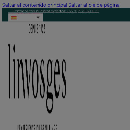
Saltar al contenido principal
Saltar al pie de página
Contacta con nuestros expertos: +33 (0)3 29 60 11 22