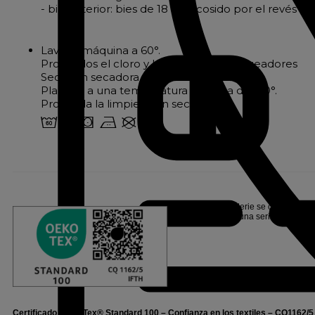
- bies interior: bies de 18 mm cosido por el revés p
Lavar a máquina a 60°.
Prohibidos el cloro y los agentes blanqueadores
Secar en secadora a 60°.
Plancha a una temperatura máxima de 150°.
Prohibida la limpieza en seco
4 o s b U
Linvosges Hôtellerie se compromete 
Oeko-Tex®, tras una serie de prueb
Certificado Oeko-Tex® Standard 100
– Confianza en los textiles – CQ1162/5