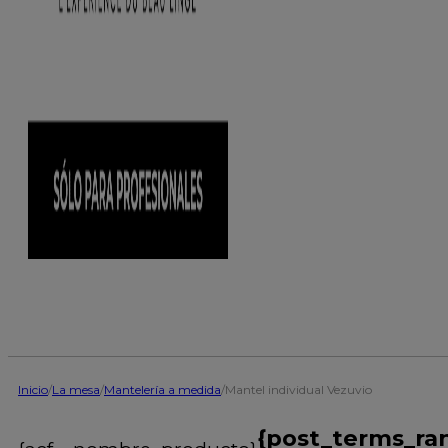
Inicio
/
La mesa
/
Mantelería a medida
/
Mantel individual Vezuvio
{post_terms_ra