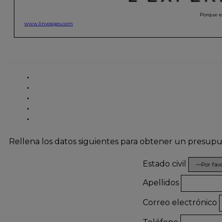
Porque el
www.linvosges.com
Rellena los datos siguientes para obtener un presup
Estado civil
Apellidos
Correo electrónico