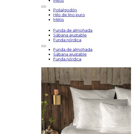
Métis
Polialgodón
Hilo de lino puro
Métis
Funda de almohada
Sábana ajustable
Funda nórdica
Funda de almohada
Sábana ajustable
Funda nórdica