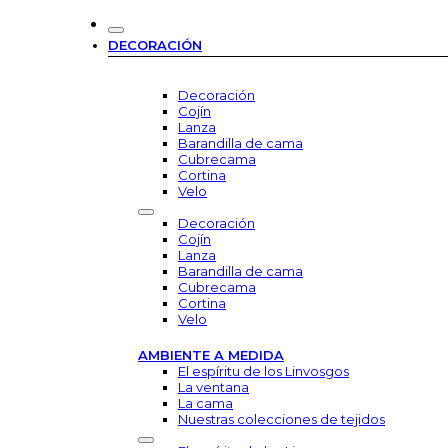
DECORACIÓN
Decoración
Cojín
Lanza
Barandilla de cama
Cubrecama
Cortina
Velo
Decoración
Cojín
Lanza
Barandilla de cama
Cubrecama
Cortina
Velo
AMBIENTE A MEDIDA
El espíritu de los Linvosgos
La ventana
La cama
Nuestras colecciones de tejidos