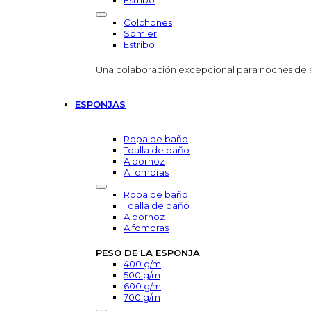
Estribo
Colchones
Somier
Estribo
Una colaboración excepcional para noches de
ESPONJAS
Ropa de baño
Toalla de baño
Albornoz
Alfombras
Ropa de baño
Toalla de baño
Albornoz
Alfombras
PESO DE LA ESPONJA
400 g/m
500 g/m
600 g/m
700 g/m