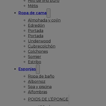
Hilo de lino puro
Métis
Ropa de cama
Almohada y cojín
Edredón
Portada
Portada
Underwood
Cubrecolchón
Colchones
Somier
Estribo
Esponjas
Ropa de baño
Albornoz
Spa y piscina
Alfombras
POIDS DE L’ÉPONGE