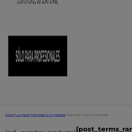
Inicio
/
La mesa
/
Mantelería a medida
/
Ropa de mesa Vincennes
{post_terms_ra