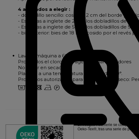
4 acabados a elegir :
- dobladillo sencillo: cosido a 2 cm del borde para l
- Esquinas a inglete de 2 cm: los dobladillos de 2
- Esquinas a inglete de 5 cm: los dobladillos de 5
- bies interior: bies de 18 mm cosido por el revés p
Lavar a máquina a 60°.
Prohibidos el cloro y los agentes blanqueadores
No secar en secadora
Plancha a una temperatura máxima de 150°.
Productos autorizados para la limpieza en seco: Pe
4 o d b W
Linvosges Hôtellerie se compromete 
Oeko-Tex®, tras una serie de prueb