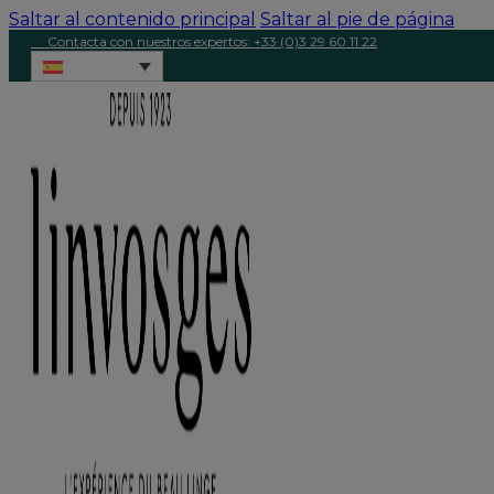
Saltar al contenido principal
Saltar al pie de página
Contacta con nuestros expertos: +33 (0)3 29 60 11 22