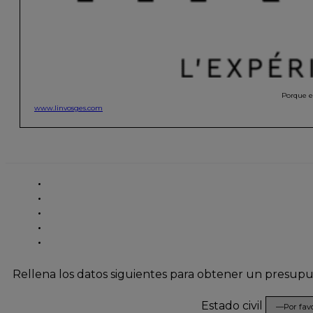
Porque el
www.linvosges.com
Rellena los datos siguientes para obtener un presup
Estado civil