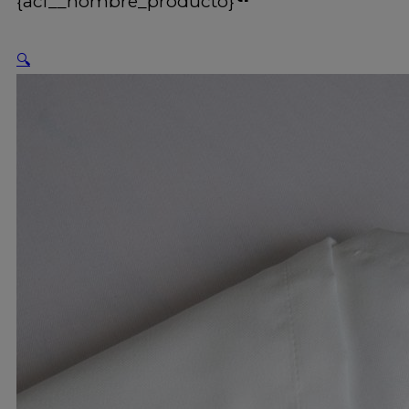
{acf__nombre_producto}
🔍