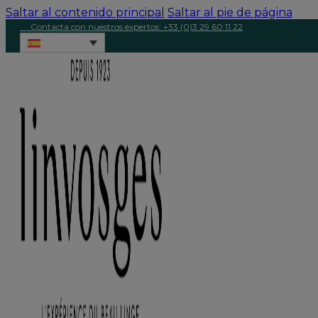
Saltar al contenido principal
Saltar al pie de página
Contacta con nuestros expertos: +33 (0)3 29 60 11 22