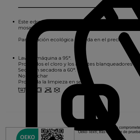
Este edredón cálido y mullido, con un relleno de 400
mosaico abierto garantiza que el relleno se distri
Participación ecológica incluida en el precio
Lavar a máquina a 95°.
Prohibidos el cloro y los agentes blanqueadores
Secar en secadora a 60°.
No planchar
Prohibida la limpieza en seco
2 o s m U
Linvosges Hôtellerie se compromete 
Oeko-Tex®, tras una serie de prueb