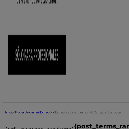
Inicio
/
Ropa de cama
/
Edredón
/
Edredón de invierno 400grs/m² Linvotel
{post_terms_ra