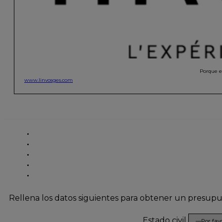
Porque el
www.linvosges.com
Rellena los datos siguientes para obtener un presup
Estado civil