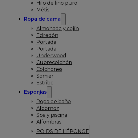
Hilo de lino puro
Métis
Ropa de cama
Almohada y cojín
Edredón
Portada
Portada
Underwood
Cubrecolchón
Colchones
Somier
Estribo
Esponjas
Ropa de baño
Albornoz
Spa y piscina
Alfombras
POIDS DE L’ÉPONGE