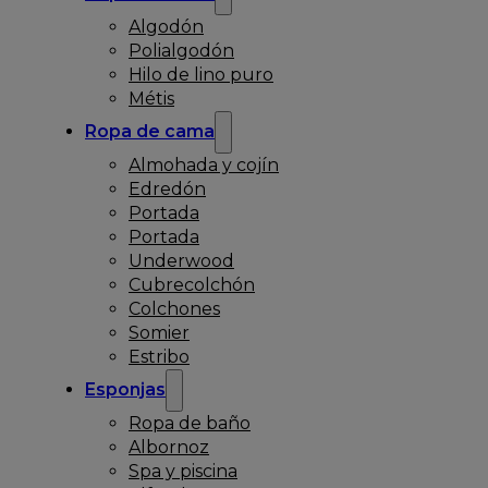
Algodón
Polialgodón
Hilo de lino puro
Métis
Ropa de cama
Almohada y cojín
Edredón
Portada
Portada
Underwood
Cubrecolchón
Colchones
Somier
Estribo
Esponjas
Ropa de baño
Albornoz
Spa y piscina