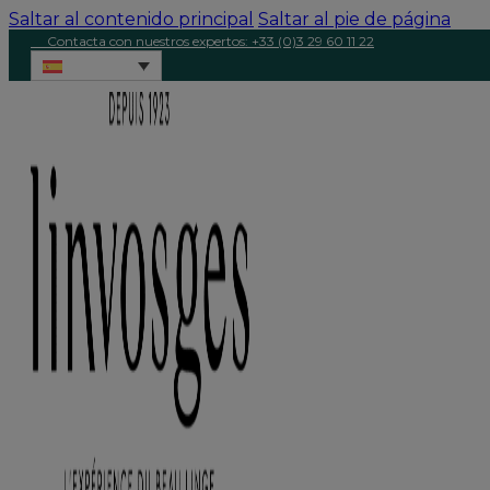
Saltar al contenido principal
Saltar al pie de página
Contacta con nuestros expertos: +33 (0)3 29 60 11 22