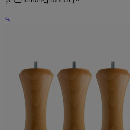
{acf__nombre_producto}
🔍