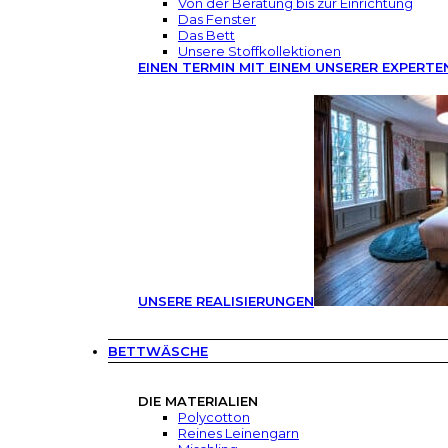
Von der Beratung bis zur Einrichtung
Das Fenster
Das Bett
Unsere Stoffkollektionen
EINEN TERMIN MIT EINEM UNSERER EXPERTE
UNSERE REALISIERUNGEN
BETTWÄSCHE
DIE MATERIALIEN
Polycotton
Reines Leinengarn