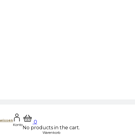
hwissen
0
Konto
No products in the cart.
Warenkorb