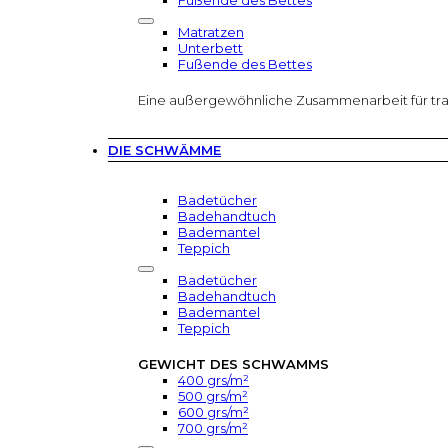
Fußende des Bettes
Matratzen
Unterbett
Fußende des Bettes
Eine außergewöhnliche Zusammenarbeit für tr
DIE SCHWÄMME
Badetücher
Badehandtuch
Bademantel
Teppich
Badetücher
Badehandtuch
Bademantel
Teppich
GEWICHT DES SCHWAMMS
400 grs/m²
500 grs/m²
600 grs/m²
700 grs/m²