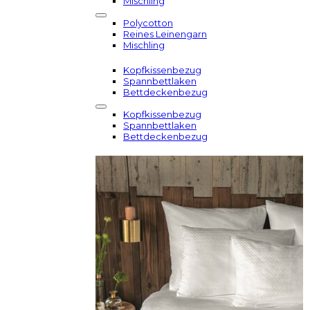
Mischling
Polycotton
Reines Leinengarn
Mischling
Kopfkissenbezug
Spannbettlaken
Bettdeckenbezug
Kopfkissenbezug
Spannbettlaken
Bettdeckenbezug